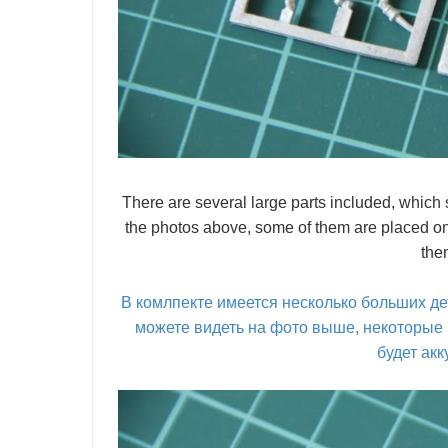
There are several large parts included, which 
the photos above, some of them are placed on
the
В комлпекте имеется несколько больших де
можете видеть на фото выше, некоторые 
будет акк