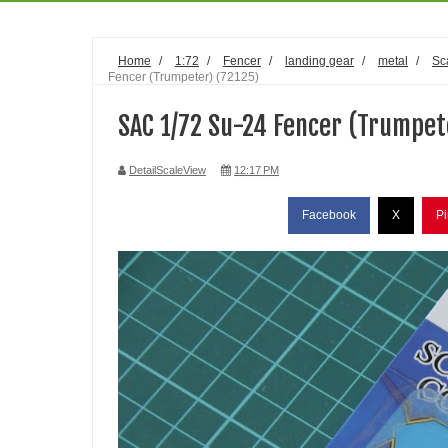
Home
/
1:72
/
Fencer
/
landing gear
/
metal
/
Sc
Fencer (Trumpeter) (72125)
SAC 1/72 Su-24 Fencer (Trumpet
DetailScaleView
12:17 PM
Facebook
X
Pi