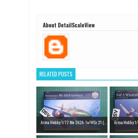
About DetailScaleView
RELATED POSTS
Arma Hobby 1/72 Me 262A-1a/WGr.21 (...
Arma Hobby 1/