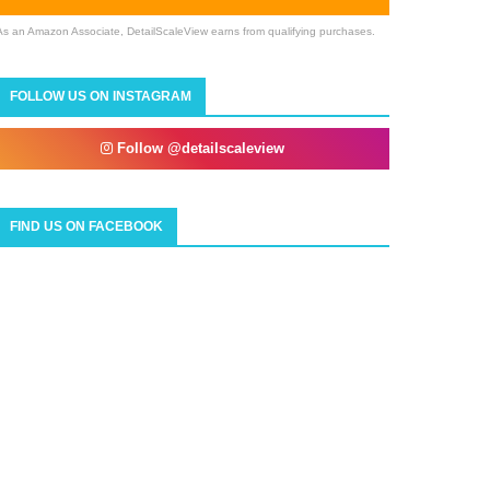
As an Amazon Associate, DetailScaleView earns from qualifying purchases.
FOLLOW US ON INSTAGRAM
Follow @detailscaleview
FIND US ON FACEBOOK