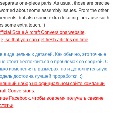
separate one-piece parts. As usual, those are precise
be worried about some assembly issues. From the other
ovements, but also some extra detailing, because such
es some extra touch. :)
official Scale Aircraft Conversions website
.
, so that you can get fresh articles on time
.
 в виде цельных деталей. Как обычно, это точные
 не стоит беспокоиться о проблемах со сборкой. С
олько изменения в размерах, но и дополнительную
модель достоина лучшей проработки. :)
дняшний набор на официальном сайте компании
craft Conversions
.
нице Facebook, чтобы вовремя получать свежие
статьи
.