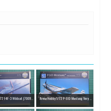
72 F4F-3 Wildcat (7009...
Arma Hobby 1/72 P-51D Mustang Very ...