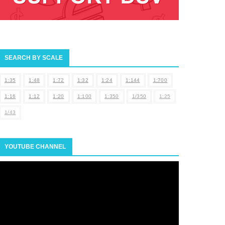
SEARCH BY SCALE
1:35
1:48
1:72
1:32
1:24
1:144
1:700
1:16
1:12
1:20
1:100
1:350
1/350
1:25
1/43
YOUTUBE CHANNEL