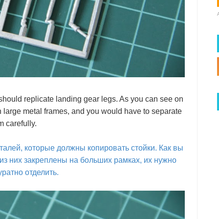
should replicate landing gear legs. As you can see on
 large metal frames, and you would have to separate
m carefully.
талей, которые должны копировать стойки. Как вы
из них закреплены на больших рамках, их нужно
уратно отделить.