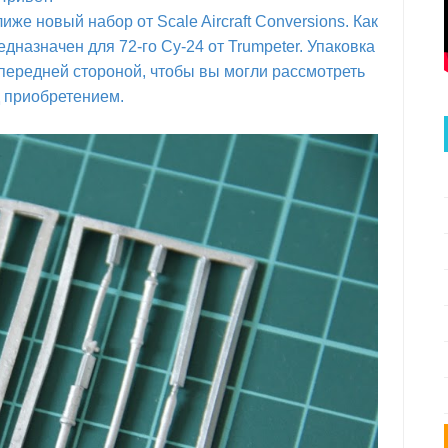
иже новый набор от Scale Aircraft Conversions. Как
дназначен для 72-го Су-24 от Trumpeter. Упаковка
 передней стороной, чтобы вы могли рассмотреть
 приобретением.