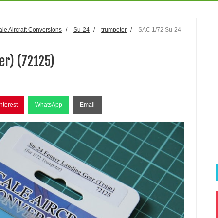
ale Aircraft Conversions
/
Su-24
/
trumpeter
/
SAC 1/72 Su-24
er) (72125)
nterest
WhatsApp
Email