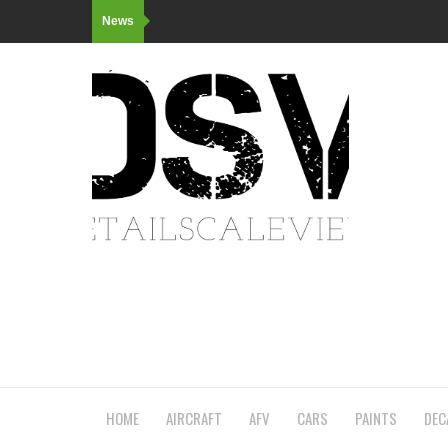
News
HOME
AIRCRAFT
AFV
CARS
PAINTS
DEC