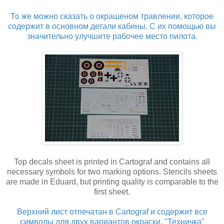
То же можно сказать о окрашеном травлении, которое
содержит в основном детали кабины. С их помощью вы
значительно улучшите рабочее место пилота.
Top decals sheet is printed in Cartograf and contains all
necessary symbols for two marking options. Stencils sheets
are made in Eduard, but printing quality is comparable to the
first sheet.
Верхний лист отпечатан в Cartograf и содержит все
символы для двух вариантов окраски. "Техничка"