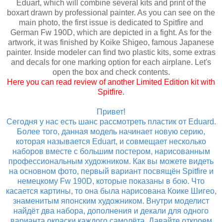
Eduart, which will combine several kits and print of the
boxart drawn by professional painter. As you can see on the
main photo, the first issue is dedicated to Spitfire and
German Fw 190D, which are depicted in a fight. As for the
artwork, it was finished by Koike Shigeo, famous Japanese
painter. Inside modeler can find two plastic kits, some extras
and decals for one marking option for each airplane. Let's
open the box and check contents.
Here you can read review of another Limited Edition kit with
Spitfire
.
Привет!
Сегодня у нас есть шанс рассмотреть пластик от Eduard.
Более того, данная модель начинает новую серию,
которая называется Eduart, и совмещает несколько
наборов вместе с большим постером, нарисованным
профессиональным художником. Как вы можете видеть
на основном фото, первый вариант посвящён Spitfire и
немецкому Fw 190D, которые показаны в бою. Что
касается картины, то она была нарисована Коике Шигео,
знаменитым японским художником. Внутри моделист
найдёт два набора, дополнения и декали для одного
варианта окраски каждого самолёта. Давайте откроем