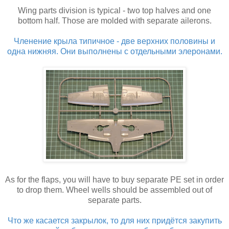
Wing parts division is typical - two top halves and one
bottom half. Those are molded with separate ailerons.
Членение крыла типичное - две верхних половины и
одна нижняя. Они выполнены с отдельными элеронами.
As for the flaps, you will have to buy separate PE set in order
to drop them. Wheel wells should be assembled out of
separate parts.
Что же касается закрылок, то для них придётся закупить