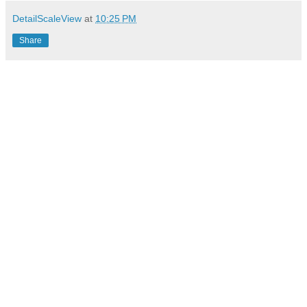
DetailScaleView
at
10:25 PM
Share