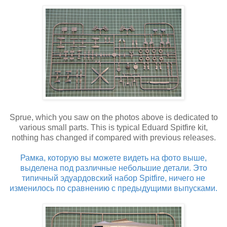
Sprue, which you saw on the photos above is dedicated to
various small parts. This is typical Eduard Spitfire kit,
nothing has changed if compared with previous releases.
Рамка, которую вы можете видеть на фото выше,
выделена под различные небольшие детали. Это
типичный эдуардовский набор Spitfire, ничего не
изменилось по сравнению с предыдущими выпусками.