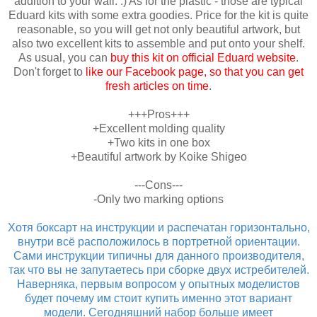
addition to your wall. :) As for the plastic - those are typical
Eduard kits with some extra goodies. Price for the kit is quite
reasonable, so you will get not only beautiful artwork, but
also two excellent kits to assemble and put onto your shelf.
As usual, you can
buy this kit on official Eduard website
.
Don't forget to
like our Facebook page, so that you can get
fresh articles on time
.
+++Pros+++
+Excellent molding quality
+Two kits in one box
+Beautiful artwork by Koike Shigeo
---Cons---
-Only two marking options
Хотя боксарт на инструкции и распечатан горизонтально,
внутри всё расположилось в портретной ориентации.
Сами инструкции типичны для данного производителя,
так что вы не запутаетесь при сборке двух истребителей.
Наверняка, первым вопросом у опытных моделистов
будет почему им стоит купить именно этот вариант
модели. Сегодняшний набор больше имеет