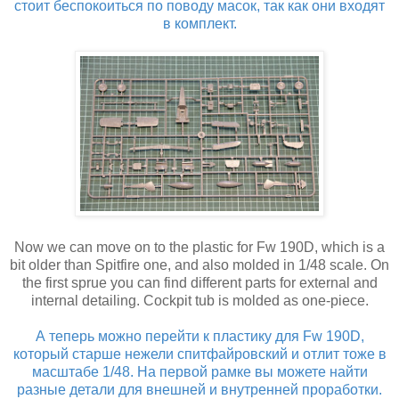
стоит беспокоиться по поводу масок, так как они входят
в комплект.
Now we can move on to the plastic for Fw 190D, which is a
bit older than Spitfire one, and also molded in 1/48 scale. On
the first sprue you can find different parts for external and
internal detailing. Cockpit tub is molded as one-piece.
А теперь можно перейти к пластику для Fw 190D,
который старше нежели спитфайровский и отлит тоже в
масштабе 1/48. На первой рамке вы можете найти
разные детали для внешней и внутренней проработки.