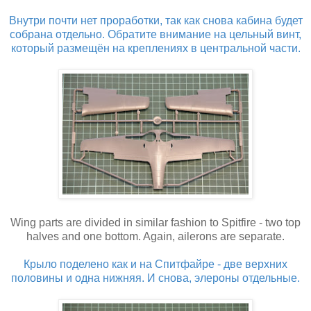
Внутри почти нет проработки, так как снова кабина будет
собрана отдельно. Обратите внимание на цельный винт,
который размещён на креплениях в центральной части.
Wing parts are divided in similar fashion to Spitfire - two top
halves and one bottom. Again, ailerons are separate.
Крыло поделено как и на Спитфайре - две верхних
половины и одна нижняя. И снова, элероны отдельные.