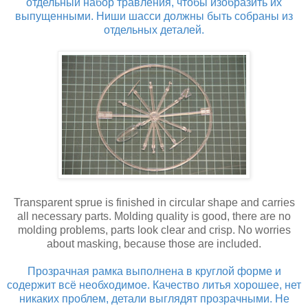
отдельный набор травления, чтобы изобразить их
выпущенными. Ниши шасси должны быть собраны из
отдельных деталей.
Transparent sprue is finished in circular shape and carries
all necessary parts. Molding quality is good, there are no
molding problems, parts look clear and crisp. No worries
about masking, because those are included.
Прозрачная рамка выполнена в круглой форме и
содержит всё необходимое. Качество литья хорошее, нет
никаких проблем, детали выглядят прозрачными. Не