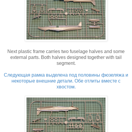
Next plastic frame carries two fuselage halves and some
external parts. Both halves designed together with tail
segment.
Следующая рамка выделена под половины фюзеляжа и
некоторые внешние детали. Обе отлиты вместе с
хвостом.