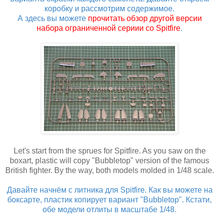
коробку и рассмотрим содержимое.
А здесь вы можете
прочитать обзор другой версии
набора ограниченной сериии со Spitfire
.
Let's start from the sprues for Spitfire. As you saw on the
boxart, plastic will copy "Bubbletop" version of the famous
British fighter. By the way, both models molded in 1/48 scale.
Давайте начнём с литника для Spitfire. Как вы можете на
боксарте, пластик копирует вариант "Bubbletop". Кстати,
обе модели отлиты в масштабе 1/48.