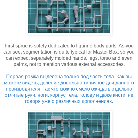
First sprue is solely dedicated to figurine body parts. As you
can see, segmentation is quite typical for Master Box, so you
can expect separately molded hands, legs, torso and even
palms, not to mention various external accessories.
Первая рамка выделена только под части тела. Как вы
можете видеть, деление довольно типичное для данного
производителя, так что можно смело ожидать отдельно
отлитые руки, ноги, корпус тела, голову и даже кисти, не
говоря уже о различных дополнениях.