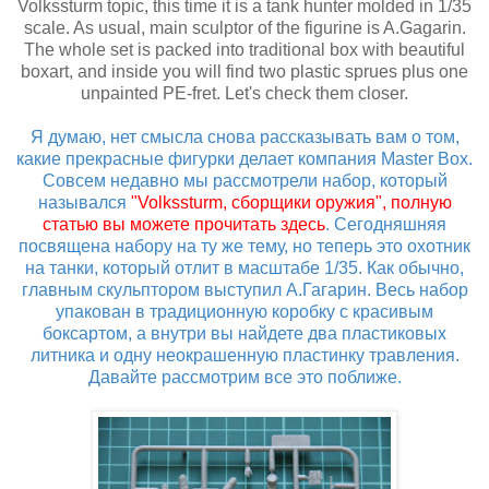
Volkssturm topic, this time it is a tank hunter molded in 1/35
scale. As usual, main sculptor of the figurine is A.Gagarin.
The whole set is packed into traditional box with beautiful
boxart, and inside you will find two plastic sprues plus one
unpainted PE-fret. Let's check them closer.
Я думаю, нет смысла снова рассказывать вам о том,
какие прекрасные фигурки делает компания Master Box.
Совсем недавно мы рассмотрели набор, который
назывался
"Volkssturm, сборщики оружия", полную
статью вы можете прочитать здесь
. Сегодняшняя
посвящена набору на ту же тему, но теперь это охотник
на танки, который отлит в масштабе 1/35. Как обычно,
главным скульптором выступил А.Гагарин. Весь набор
упакован в традиционную коробку с красивым
боксартом, а внутри вы найдете два пластиковых
литника и одну неокрашенную пластинку травления.
Давайте рассмотрим все это поближе.