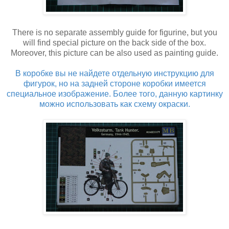
There is no separate assembly guide for figurine, but you
will find special picture on the back side of the box.
Moreover, this picture can be also used as painting guide.
В коробке вы не найдете отдельную инструкцию для
фигурок, но на задней стороне коробки имеется
специальное изображение. Более того, данную картинку
можно использовать как схему окраски.