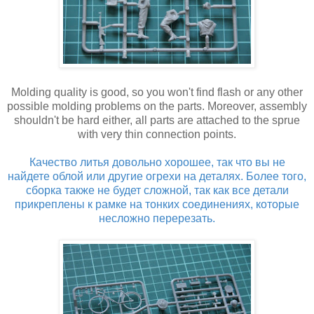
Molding quality is good, so you won't find flash or any other
possible molding problems on the parts. Moreover, assembly
shouldn't be hard either, all parts are attached to the sprue
with very thin connection points.
Качество литья довольно хорошее, так что вы не
найдете облой или другие огрехи на деталях. Более того,
сборка также не будет сложной, так как все детали
прикреплены к рамке на тонких соединениях, которые
несложно перерезать.