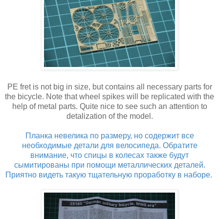
PE fret is not big in size, but contains all necessary parts for
the bicycle. Note that wheel spikes will be replicated with the
help of metal parts. Quite nice to see such an attention to
detalization of the model.
Планка невелика по размеру, но содержит все
необходимые детали для велосипеда. Обратите
внимание, что спицы в колесах также будут
сымитированы при помощи металлических деталей.
Приятно видеть такую тщательную проработку в наборе.