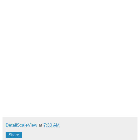
DetailScaleView
at
7:39 AM
Share