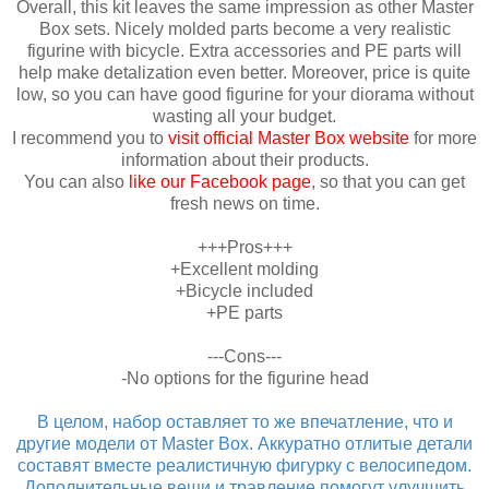
Overall, this kit leaves the same impression as other Master
Box sets. Nicely molded parts become a very realistic
figurine with bicycle. Extra accessories and PE parts will
help make detalization even better. Moreover, price is quite
low, so you can have good figurine for your diorama without
wasting all your budget.
I recommend you to
visit official Master Box website
for more
information about their products.
You can also
like our Facebook page
, so that you can get
fresh news on time.
+++Pros+++
+Excellent molding
+Bicycle included
+PE parts
---Cons---
-No options for the figurine head
В целом, набор оставляет то же впечатление, что и
другие модели от Master Box. Аккуратно отлитые детали
составят вместе реалистичную фигурку с велосипедом.
Дополнительные вещи и травление помогут улучшить