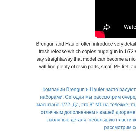
Brengun and Hauler often introduce very detail
fresh release which copies huge gun in 1/72 sc
say straightaway that model can become a nice 
will find plenty of resin parts, small PE fret
Компании Brengun и Hauler часто раду
наборами. Сегодня мы рассмотрим очеред
масштабе 1/72. Да, это 8" М1 на тележке, та
отличным дополнением к вашей диораме.
смоляные детали, небольшую пластинку
рассмотрим с