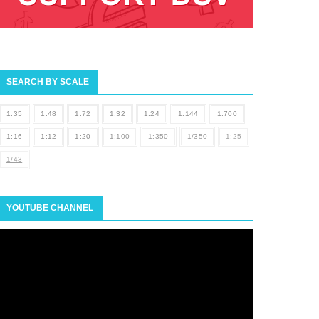
SEARCH BY SCALE
1:35
1:48
1:72
1:32
1:24
1:144
1:700
1:16
1:12
1:20
1:100
1:350
1/350
1:25
1/43
YOUTUBE CHANNEL