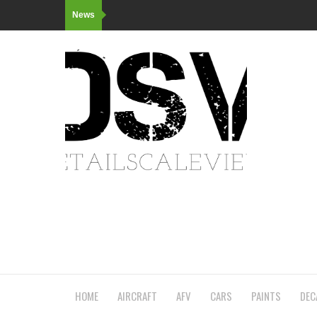
News
HOME
AIRCRAFT
AFV
CARS
PAINTS
DEC