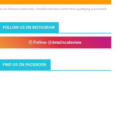
As an Amazon Associate, DetailScaleView earns from qualifying purchases.
FOLLOW US ON INSTAGRAM
Follow @detailscaleview
FIND US ON FACEBOOK