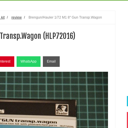
 kit
/
review
/
Brengun/Hauler 1/72 M1 8" Gun Transp.Wagon
 Transp.Wagon (HLP72016)
nterest
WhatsApp
Email