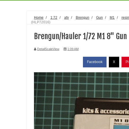
Home
/
1:72
/
afv
/
Brengun
/
Gun
/
M1
/
resin
(HLP72016)
Brengun/Hauler 1/72 M1 8" Gun
DetailScaleView
1:09 AM
Facebook
X
Pi