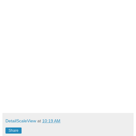
DetailScaleView
at
10:19 AM
Share