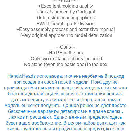
+++Pros+++
+Excellent molding quality
+Decals printed by Cartograf
+Interesting marking options
+Well-thought parts division
+Easy assembly process and extensive manual
+Very original approach to model detalization
---Cons---
-No PE in the box
-Only two marking options included
-No stand (even the basic one) in the box
Hand&Heads использовали очень необычный подход
при создании своей новой модели. Пока другие
производители пытаются выпустить модель с как можно
большей детализацией, корейская компания решила
дать моделисту возможность выбора в том, какую
модель он хочет получить. Данное решение дает просто
бесконечные варианты деталировки в плане клепки,
лючков и расшивки. Единственным пределом здесь
будет ваше воображение. В целом набор выглядит как
очень качественный и продуманный продукт, который