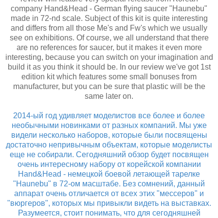
company Hand&Head - German flying saucer "Haunebu"
made in 72-nd scale. Subject of this kit is quite interesting
and differs from all those Me's and Fw's which we usually
see on exhibitions. Of course, we all understand that there
are no references for saucer, but it makes it even more
interesting, because you can switch on your imagination and
build it as you think it should be. In our review we've got 1st
edition kit which features some small bonuses from
manufacturer, but you can be sure that plastic will be the
same later on.
2014-ый год удивляет моделистов все более и более
необычными новинками от разных компаний. Мы уже
видели несколько наборов, которые были посвящены
достаточно непривычным объектам, которые моделисты
еще не собирали. Сегодняшний обзор будет посвящен
очень интересному набору от корейской компании
Hand&Head - немецкой боевой летающей тарелке
"Haunebu" в 72-ом масштабе. Без сомнений, данный
аппарат очень отличается от всех этих "мессеров" и
"вюргеров", которых мы привыкли видеть на выставках.
Разумеется, стоит понимать, что для сегодняшней