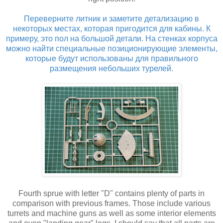
Переверните литник и заметите детализацию в
некоторых местах, которая пригодится для кабины. К
примеру, это пол на большой детали. На стенках корпуса
можно найти специальные позиционирующие элементы,
которые будут использованы для правильного
размещения небольших турелей.
Fourth sprue with letter "D" contains plenty of parts in
comparison with previous frames. Those include various
turrets and machine guns as well as some interior elements