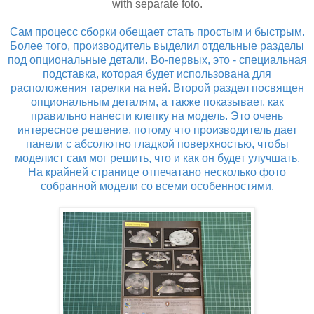
with separate foto.
Сам процесс сборки обещает стать простым и быстрым.
Более того, производитель выделил отдельные разделы
под опциональные детали. Во-первых, это - специальная
подставка, которая будет использована для
расположения тарелки на ней. Второй раздел посвящен
опциональным деталям, а также показывает, как
правильно нанести клепку на модель. Это очень
интересное решение, потому что производитель дает
панели с абсолютно гладкой поверхностью, чтобы
моделист сам мог решить, что и как он будет улучшать.
На крайней странице отпечатано несколько фото
собранной модели со всеми особенностями.