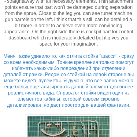
- straightaway with all necessary elements. Thin attachment
points ensure that part won't be damaged during separation
from the sprue. Close to the leg you can see turret machine
gun barrels on the left. I think that this still can be detailed a
bit more in order to achieve even more convincing
appearance. On the right side there is cockpit part for control
dashboard which is moderately detailed but it gives you
space for your imagination.
Меня также удивило то, как отлита стойка "шасси" - сразу
со всем необходимым. Тонкие крепления только помогут
избежать каких-либо повреждений при отделении
деталей от рамки. Рядом со стойкой на левой стороне вы
можете видеть пулеметы. Я думаю, что все равно можно
еще больше детализировать данный элемент для более
реалистичного вида. Справа от стойки виден один из
элементов кабины, который совсем скромно
детализирован, но даст простор для вашей фантазии.