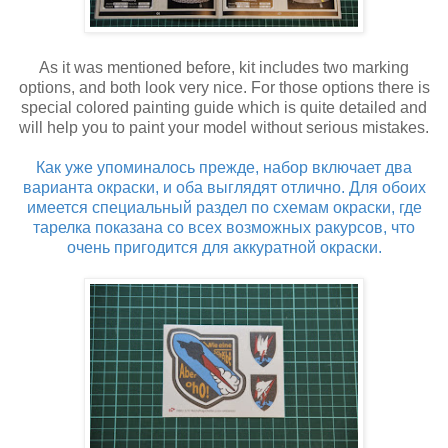
As it was mentioned before, kit includes two marking
options, and both look very nice. For those options there is
special colored painting guide which is quite detailed and
will help you to paint your model without serious mistakes.
Как уже упоминалось прежде, набор включает два
варианта окраски, и оба выглядят отлично. Для обоих
имеется специальный раздел по схемам окраски, где
тарелка показана со всех возможных ракурсов, что
очень пригодится для аккуратной окраски.