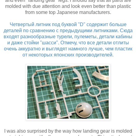
and even "landing gear" legs. I should say that all parts are
molded with due attention and look even better than plastic
from some top Japanese manufacturers.
Четвертый литник под буквой "D" содержит больше
деталей по сравнению с предыдущими литниками. Сюда
входят разнообразные турели, пулеметы, детали кабины
и даже стойки "шасси". Отмечу, что все детали отлиты
очень аккуратно и выглядят намного лучше, чем пластик
от некоторых японских производителей.
I was also surprised by the way how landing gear is molded