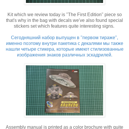
Kit which we review today is "The First Edition" piece so
that's why in the bag with decals we've also found special
stickers set which features quite interesting signs.
Сегодняшний набор выпущен в "первом тираже",
именно поэтому внутри пакетика с декалями мы также
нашли четыре стикера, которые имеют стилизованные
изображения знаков различных эскадрилей.
Assembly manual is printed as a color brochure with quite