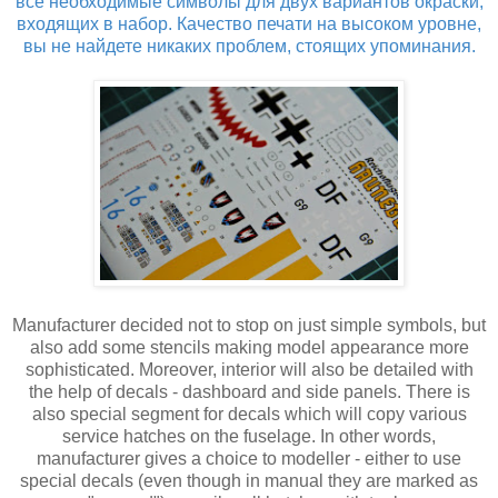
все необходимые символы для двух вариантов окраски,
входящих в набор. Качество печати на высоком уровне,
вы не найдете никаких проблем, стоящих упоминания.
Manufacturer decided not to stop on just simple symbols, but
also add some stencils making model appearance more
sophisticated. Moreover, interior will also be detailed with
the help of decals - dashboard and side panels. There is
also special segment for decals which will copy various
service hatches on the fuselage. In other words,
manufacturer gives a choice to modeller - either to use
special decals (even though in manual they are marked as