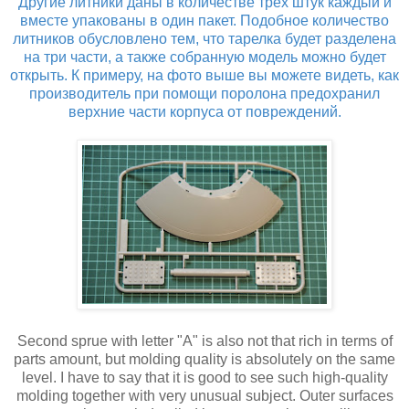
Другие литники даны в количестве трех штук каждый и
вместе упакованы в один пакет. Подобное количество
литников обусловлено тем, что тарелка будет разделена
на три части, а также собранную модель можно будет
открыть. К примеру, на фото выше вы можете видеть, как
производитель при помощи поролона предохранил
верхние части корпуса от повреждений.
Second sprue with letter "A" is also not that rich in terms of
parts amount, but molding quality is absolutely on the same
level. I have to say that it is good to see such high-quality
molding together with very unusual subject. Outer surfaces