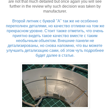
are not that much detailed but once again you will see
further in the review why such decision was taken by
manufacturer.
Второй литник с буквой "А" так же не особенно
переполнен деталями, но качество отливки на том же
прекрасном уровне. Стоит также отметить, что очень
приятно видеть такое качество вместе с таким
необычным объектом. Внешние панели не
детализированы, но снова напомню, что вы можете
улучшить детализацию сами, об этом чуть подробнее
будет далее в статье.