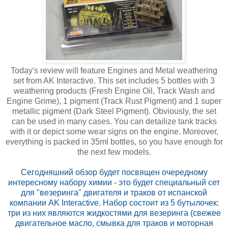
Today's review will feature Engines and Metal weathering
set from AK Interactive. This set includes 5 bottles with 3
weathering products (Fresh Engine Oil, Track Wash and
Engine Grime), 1 pigment (Track Rust Pigment) and 1 super
metallic pigment (Dark Steel Pigment). Obviously, the set
can be used in many cases. You can detailize tank tracks
with it or depict some wear signs on the engine. Moreover,
everything is packed in 35ml bottles, so you have enough for
the next few models.
Сегодняшний обзор будет посвящен очередному
интересному набору химии - это будет специальный сет
для "везеринга" двигателя и траков от испанской
компании AK Interactive. Набор состоит из 5 бутылочек:
три из них являются жидкостями для везеринга (свежее
двигательное масло, смывка для траков и моторная