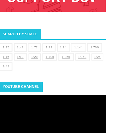
SEARCH BY SCALE
1:35
1:48
1:72
1:32
1:24
1:144
1:700
1:16
1:12
1:20
1:100
1:350
1/350
1:25
1/43
YOUTUBE CHANNEL