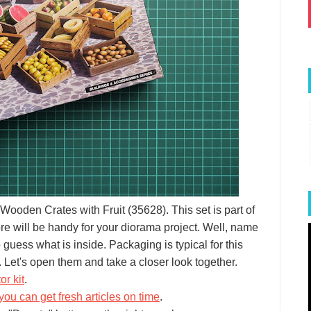
ooden Crates with Fruit (35628). This set is part of
re will be handy for your diorama project. Well, name
to guess what is inside. Packaging is typical for this
 Let's open them and take a closer look together.
or kit
.
you can get fresh articles on time
.