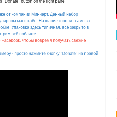
s "Donate" button on the right panel.
инке от компании Миниарт. Данный набор
улярном масштабе. Название говорит само за
робке. Упаковка здесь типичная, всё закрыто в
отрим всё поближе.
е Facebook, чтобы вовремя получать свежие
меру - просто нажмите кнопку "Donate" на правой