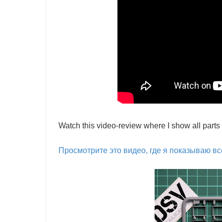
Watch this video-review where I show all parts
Просмотрите это видео, где я показываю вс