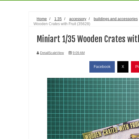
Home
/
1:35
/
accessory
/
buildings and accessories
Wooden Crates with Fruit (35628)
Miniart 1/35 Wooden Crates with
DetailScaleView
9:09 AM
Facebook
X
Pi