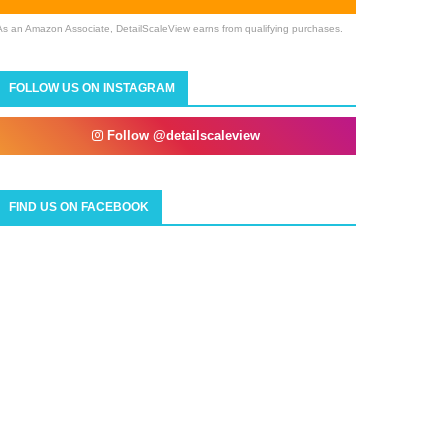
As an Amazon Associate, DetailScaleView earns from qualifying purchases.
FOLLOW US ON INSTAGRAM
Follow @detailscaleview
FIND US ON FACEBOOK