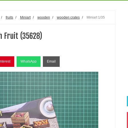
/
fruits
/
Miniart
/
wooden
/
wooden crates
/
Miniart 1/35
 Fruit (35628)
nterest
WhatsApp
Email