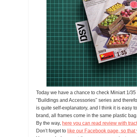
Today we have a chance to check Miniart 1/35 W
"Buildings and Accessories" series and therefo
is quite self-explanatory, and I think it is easy 
brand, all frames come in the same plastic bag.
By the way,
here you can read review with tract
Don't forget to
like our Facebook page, so that 