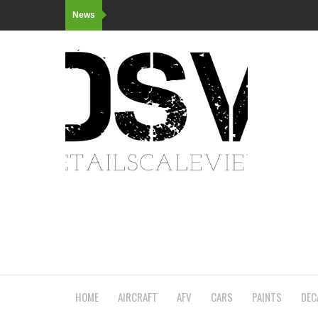
News
HOME
AIRCRAFT
AFV
CARS
PAINTS
DEC