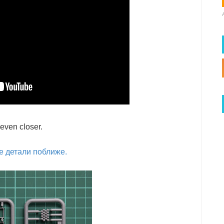
 even closer.
е детали поближе.