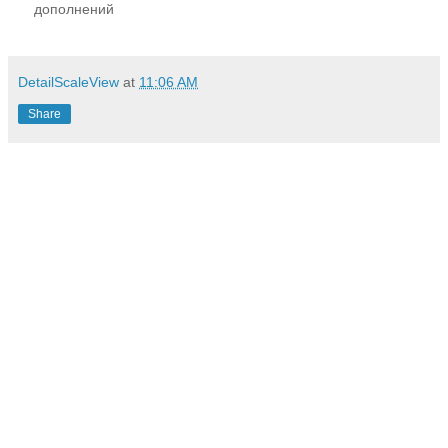
дополнений
DetailScaleView
at
11:06 AM
Share