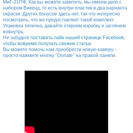
МиГ-21ПФ. Как вы можете заметить, мы имеем дело с
набором Викенд, то есть внутри пластик и два варианта
окраски. Других бонусов здесь нет, так что интересно
посмотреть, что же предоставляет такой комплект.
Упаковка типична, давайте откроем коробку и заглянем
вовнутрь.
Не забудьте
поставить лайк нашей странице Facebook,
чтобы вовремя получать свежие статьи
.
Вы можете помочь нам приобрести новую камеру -
просто нажмите кнопку "Donate" на правой панели.