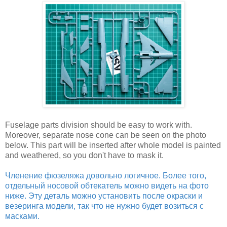
Fuselage parts division should be easy to work with.
Moreover, separate nose cone can be seen on the photo
below. This part will be inserted after whole model is painted
and weathered, so you don't have to mask it.
Членение фюзеляжа довольно логичное. Более того,
отдельный носовой обтекатель можно видеть на фото
ниже. Эту деталь можно установить после окраски и
везеринга модели, так что не нужно будет возиться с
масками.