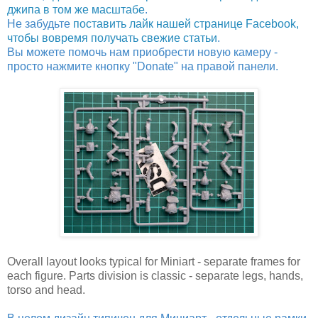
джипа в том же масштабе
.
Не забудьте
поставить лайк нашей странице Facebook,
чтобы вовремя получать свежие статьи
.
Вы можете помочь нам приобрести новую камеру -
просто нажмите кнопку "Donate" на правой панели.
Overall layout looks typical for Miniart - separate frames for
each figure. Parts division is classic - separate legs, hands,
torso and head.