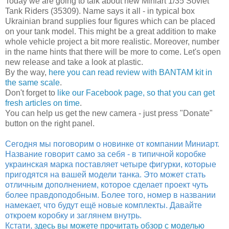
Today we are going to talk about new Miniart 1/35 Soviet
Tank Riders (35309). Name says it all - in typical box
Ukrainian brand supplies four figures which can be placed
on your tank model. This might be a great addition to make
whole vehicle project a bit more realistic. Moreover, number
in the name hints that there will be more to come. Let's open
new release and take a look at plastic.
By the way,
here you can read review with BANTAM kit in
the same scale
.
Don't forget to
like our Facebook page, so that you can get
fresh articles on time
.
You can help us get the new camera - just press "Donate"
button on the right panel.
Сегодня мы поговорим о новинке от компании Миниарт.
Название говорит само за себя - в типичной коробке
украинская марка поставляет четыре фигурки, которые
пригодятся на вашей модели танка. Это может стать
отличным дополнением, которое сделает проект чуть
более правдоподобным. Более того, номер в названии
намекает, что будут ещё новые комплекты. Давайте
откроем коробку и заглянем внутрь.
Кстати,
здесь вы можете прочитать обзор с моделью