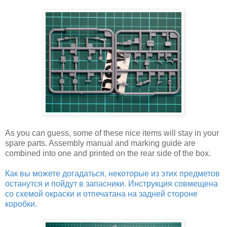
As you can guess, some of these nice items will stay in your
spare parts. Assembly manual and marking guide are
combined into one and printed on the rear side of the box.
Как вы можете догадаться, некоторые из этих предметов
останутся и пойдут в запасники. Инструкция совмещена
со схемой окраски и отпечатана на задней стороне
коробки.