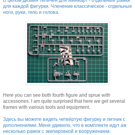
В целом дизайн типичен для Миниарт - отдельные рамки
для каждой фигурки. Членение классическое - отдельные
ноги, руки, тело и голова.
Here you can see both fourth figure and sprue with
accessories. I am quite surprised that here we get several
frames with various tools and equipment.
Здесь вы можете видеть четвёртую фигурку и литник с
дополнениями. Меня удивило, что в комплекте идут аж
несколько рамок с экипировкой и вооружением.