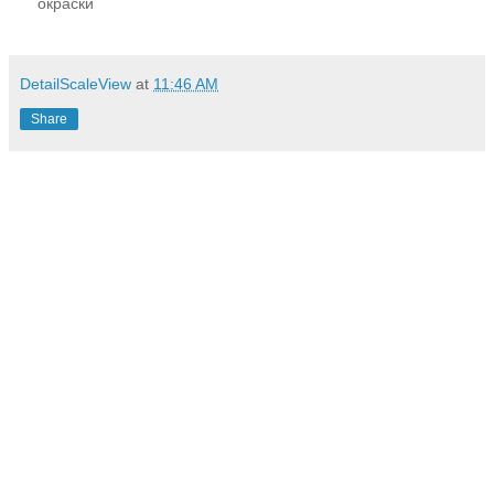
окраски
DetailScaleView
at
11:46 AM
Share