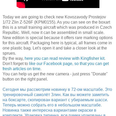
Today we are going to check new Kovozavody Prostejov
1/72 Zlin Z-526F (KPM0155). As you can see on the boxart
this is a small training aircraft which was produced in Czech
Repulbic. Well, now it can be assembled in small scale.
New edition is special because it offers rare marking options
for this aircraft. Packaging here is typical, all frames come in
one plastic bag. Let's open it and take a closer look at the
sprues.
By the way,
here you can read review with Kingfisher kit
.
Don't forget to
like our Facebook page, so that you can get
fresh articles on time
.
You can help us get the new camera - just press "Donate"
button on the right panel.
Сегодня мы рассмотрим новинку в 72-ом масштабе. Это
тренировочный самолёт Злин. Как вы можете заметить
на боксарте, скопирован вариант с убираемым шасси.
Теперь можно собрать его в небольшом масштабе.
Новинка также интересна вариантами окраски в
комплекте. Упаковка типична, все рамки упакованы в