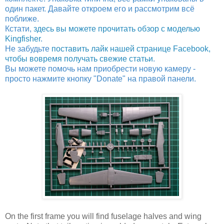
один пакет. Давайте откроем его и рассмотрим всё
поближе.
Кстати,
здесь вы можете прочитать обзор с моделью
Kingfisher
.
Не забудьте
поставить лайк нашей странице Facebook,
чтобы вовремя получать свежие статьи
.
Вы можете помочь нам приобрести новую камеру -
просто нажмите кнопку "Donate" на правой панели.
On the first frame you will find fuselage halves and wing