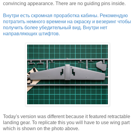
convincing appearance. There are no guiding pins inside.
Внутри есть скромная проработка кабины. Рекомендую
потратить немного времени на окраску и везеринг чтобы
получить более убедительный вид. Внутри нет
направляющих штифтов.
Today's version was different because it featured retractable
landing gear. To replicate this you will have to use wing part
which is shown on the photo above.