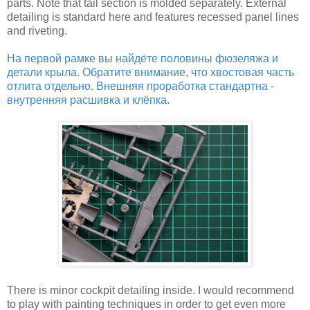
parts. Note that tail section is molded separately. External
detailing is standard here and features recessed panel lines
and riveting.
На первой рамке вы найдёте половины фюзеляжа и
детали крыла. Обратите внимание, что хвостовая часть
отлита отдельно. Внешняя проработка стандартна -
внутренняя расшивка и клёпка.
There is minor cockpit detailing inside. I would recommend
to play with painting techniques in order to get even more