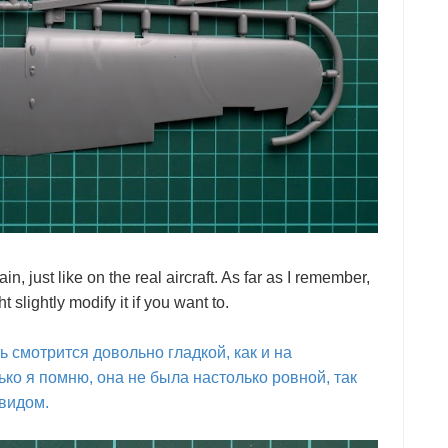
in, just like on the real aircraft. As far as I remember,
 slightly modify it if you want to.
 смотрится довольно гладкой, как и на
ко я помню, она не была настолько ровной, так
 видом.