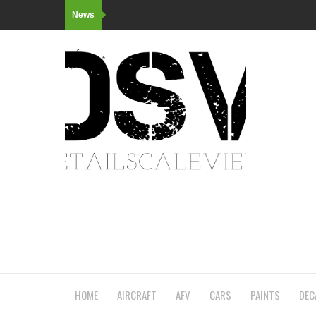
News
HOME
AIRCRAFT
AFV
CARS
PAINTS
DEC