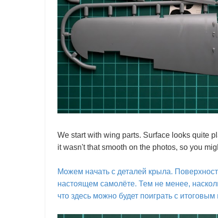
We start with wing parts. Surface looks quite pla
it wasn't that smooth on the photos, so you might
Можем начать с деталей крыла. Поверхность
настоящем самолёте. Тем не менее, насколь
что здесь можно будет поиграть с итоговым