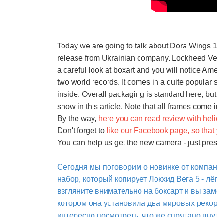
Today we are going to talk about Dora Wings
release from Ukrainian company. Lockheed Vega 
a careful look at boxart and you will notice Amel
two world records. It comes in a quite popular s
inside. Overall packaging is standard here, but
show in this article. Note that all frames come 
By the way,
here you can read review with helic
Don't forget to
like our Facebook page, so that 
You can help us get the new camera - just pres
Сегодня мы поговорим о новинке от компан
набор, который копирует Локхид Вега 5 - лё
взгляните внимательно на боксарт и вы зам
котором она установила два мировых рекорд
интересно посмотреть, что же спрятано вну