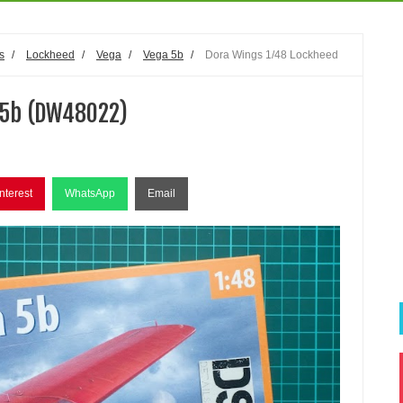
s
/
Lockheed
/
Vega
/
Vega 5b
/
Dora Wings 1/48 Lockheed
 5b (DW48022)
nterest
WhatsApp
Email