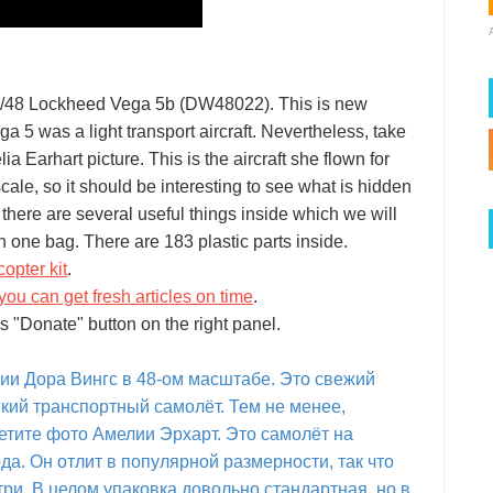
 1/48 Lockheed Vega 5b (DW48022). This is new
5 was a light transport aircraft. Nevertheless, take
ia Earhart picture. This is the aircraft she flown for
cale, so it should be interesting to see what is hidden
 there are several useful things inside which we will
in one bag. There are 183 plastic parts inside.
opter kit
.
you can get fresh articles on time
.
s "Donate" button on the right panel.
ии Дора Вингс в 48-ом масштабе. Это свежий
гкий транспортный самолёт. Тем не менее,
етите фото Амелии Эрхарт. Это самолёт на
а. Он отлит в популярной размерности, так что
три. В целом упаковка довольно стандартная, но в