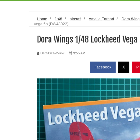
Home
/
1:48
/
aircraft
/
Amelia Earhart
/
Dora Wing
Vega 5b (DW48022)
Dora Wings 1/48 Lockheed Vega
DetailScaleView
9:55 AM
Facebook
X
Pi