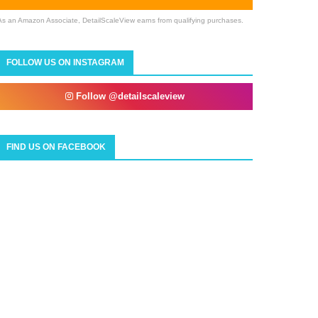
As an Amazon Associate, DetailScaleView earns from qualifying purchases.
FOLLOW US ON INSTAGRAM
Follow @detailscaleview
FIND US ON FACEBOOK