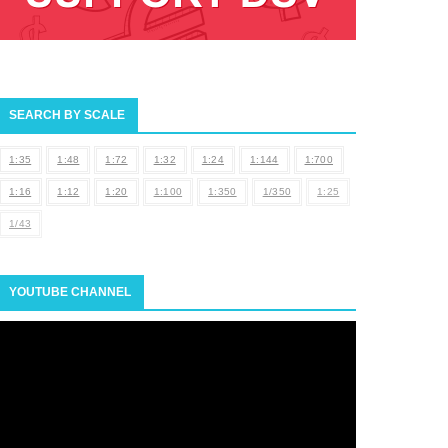
SEARCH BY SCALE
1:35
1:48
1:72
1:32
1:24
1:144
1:700
1:16
1:12
1:20
1:100
1:350
1/350
1:25
1/43
YOUTUBE CHANNEL