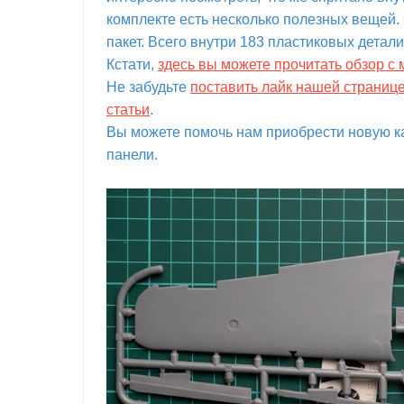
комплекте есть несколько полезных вещей. 
пакет. Всего внутри 183 пластиковых детали
Кстати,
здесь вы можете прочитать обзор с
Не забудьте
поставить лайк нашей страниц
статьи
.
Вы можете помочь нам приобрести новую ка
панели.