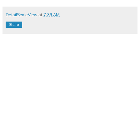
DetailScaleView
at
7:39 AM
Share