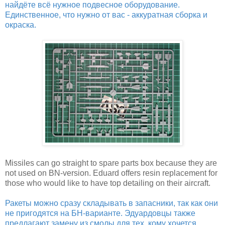
найдёте всё нужное подвесное оборудование.
Единственное, что нужно от вас - аккуратная сборка и
окраска.
Missiles can go straight to spare parts box because they are
not used on BN-version. Eduard offers resin replacement for
those who would like to have top detailing on their aircraft.
Ракеты можно сразу складывать в запасники, так как они
не пригодятся на БН-варианте. Эдуардовцы также
предлагают замену из смолы для тех, кому хочется