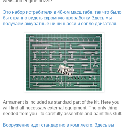
wells and engine nozzle.
Это набор истребителя в 48-ом масштабе, так что было
бы странно видеть скромную проработку. Здесь мы
получаем аккуратные ниши шасси и сопло двигателя.
Armament is included as standard part of the kit. Here you
will find all necessary external equipment. The only thing
needed from you - to carefully assemble and paint this stuff.
Вооружение идет стандартно в комплекте. Здесь вы