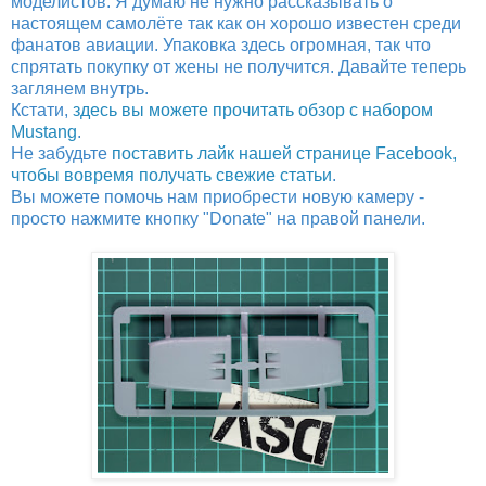
моделистов. Я думаю не нужно рассказывать о
настоящем самолёте так как он хорошо известен среди
фанатов авиации. Упаковка здесь огромная, так что
спрятать покупку от жены не получится. Давайте теперь
заглянем внутрь.
Кстати,
здесь вы можете прочитать обзор с набором
Mustang
.
Не забудьте
поставить лайк нашей странице Facebook,
чтобы вовремя получать свежие статьи
.
Вы можете помочь нам приобрести новую камеру -
просто нажмите кнопку "Donate" на правой панели.