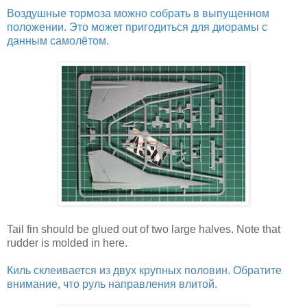
Воздушные тормоза можно собрать в выпущенном
положении. Это может пригодиться для диорамы с
данным самолётом.
Tail fin should be glued out of two large halves. Note that
rudder is molded in here.
Киль склеивается из двух крупных половин. Обратите
внимание, что руль направления влитой.