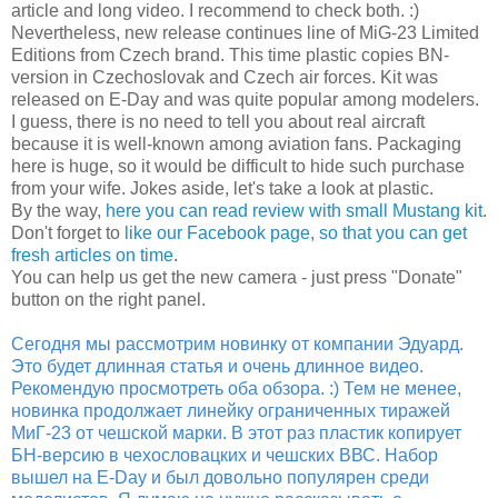
article and long video. I recommend to check both. :)
Nevertheless, new release continues line of MiG-23 Limited
Editions from Czech brand. This time plastic copies BN-
version in Czechoslovak and Czech air forces. Kit was
released on E-Day and was quite popular among modelers.
I guess, there is no need to tell you about real aircraft
because it is well-known among aviation fans. Packaging
here is huge, so it would be difficult to hide such purchase
from your wife. Jokes aside, let's take a look at plastic.
By the way,
here you can read review with small Mustang kit
.
Don't forget to
like our Facebook page, so that you can get
fresh articles on time
.
You can help us get the new camera - just press "Donate"
button on the right panel.
Сегодня мы рассмотрим новинку от компании Эдуард.
Это будет длинная статья и очень длинное видео.
Рекомендую просмотреть оба обзора. :) Тем не менее,
новинка продолжает линейку ограниченных тиражей
МиГ-23 от чешской марки. В этот раз пластик копирует
БН-версию в чехословацких и чешских ВВС. Набор
вышел на E-Day и был довольно популярен среди