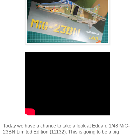
Today we have a chance to take a look at Eduard 1/48 MiG-
23BN Limited Edition (11132). This is going to be a big