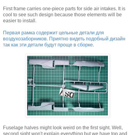
First frame carries one-piece parts for side air intakes. It is
cool to see such design because those elements will be
easier to install.
Первая рамка содержит цельные детали для
воздухозаборников. Приятно видеть подобный дизайн
так как эти детали будут проще в сборке.
Fuselage halves might look weird on the first sight. Well,
second sight won't explain everything but we have top and