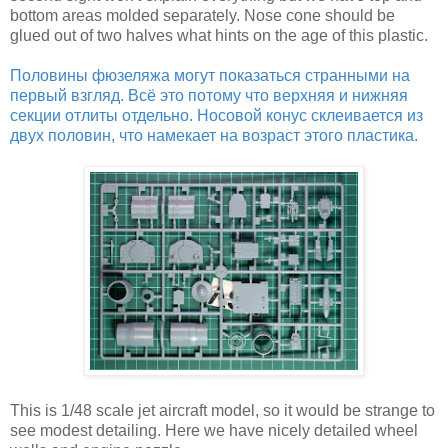
bottom areas molded separately. Nose cone should be
glued out of two halves what hints on the age of this plastic.
Половины фюзеляжа могут показаться странными на
первый взгляд. Всё это потому что верхняя и нижняя
секции отлиты отдельно. Носовой конус склеивается из
двух половин, что намекает на возраст этого пластика.
This is 1/48 scale jet aircraft model, so it would be strange to
see modest detailing. Here we have nicely detailed wheel