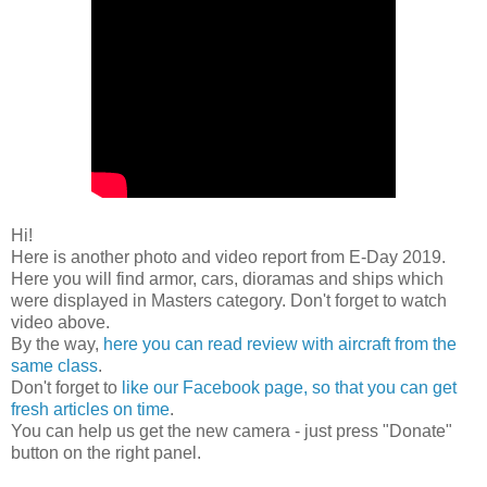
Hi!
Here is another photo and video report from E-Day 2019.
Here you will find armor, cars, dioramas and ships which
were displayed in Masters category. Don't forget to watch
video above.
By the way,
here you can read review with aircraft from the
same class
.
Don't forget to
like our Facebook page, so that you can get
fresh articles on time
.
You can help us get the new camera - just press "Donate"
button on the right panel.