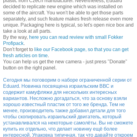
plastic from Czech manufacturer. Nevertheless, Eduard
decided to replicate new engine which was installed on
some of the aircraft. You won't be able to get those parts
separately, and such feature makes fresh release even more
unique. Packaging here is typical, so let's open nice box and
take a look at all parts.
By the way,
here you can read review with small Fokker
Profipack
.
Don't forget to
like our Facebook page, so that you can get
fresh articles on time
.
You can help us get the new camera - just press "Donate"
button on the right panel.
Сегодня мы поговорим о наборе ограниченной серии от
Eduard. Новинка посвящена израильским ВВС и
содержит камуфляжи для нескольких интересных
вариантов. Несложно догадаться, что за основу взяли
хорошо известный пластик от того же бренда. Тем не
менее, производитель также добавил детали для того
чтобы скопировать израильский двигатель, который
устанавливался на некоторые самолёты. Вы не сможете
купить их отдельно, что делает новинку ещё более
интересной. Упаковка типичная, так что давайте откроем