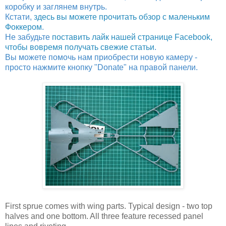
коробку и заглянем внутрь.
Кстати,
здесь вы можете прочитать обзор с маленьким
Фоккером
.
Не забудьте
поставить лайк нашей странице Facebook,
чтобы вовремя получать свежие статьи
.
Вы можете помочь нам приобрести новую камеру -
просто нажмите кнопку "Donate" на правой панели.
First sprue comes with wing parts. Typical design - two top
halves and one bottom. All three feature recessed panel