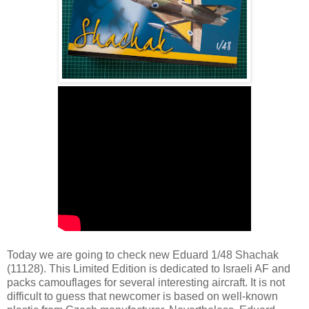
Today we are going to check new Eduard 1/48 Shachak
(11128). This Limited Edition is dedicated to Israeli AF and
packs camouflages for several interesting aircraft. It is not
difficult to guess that newcomer is based on well-known