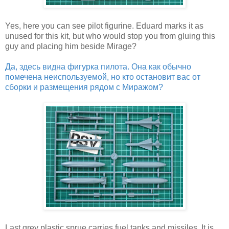
Yes, here you can see pilot figurine. Eduard marks it as
unused for this kit, but who would stop you from gluing this
guy and placing him beside Mirage?
Да, здесь видна фигурка пилота. Она как обычно
помечена неиспользуемой, но кто остановит вас от
сборки и размещения рядом с Миражом?
Last grey plastic sprue carries fuel tanks and missiles. It is