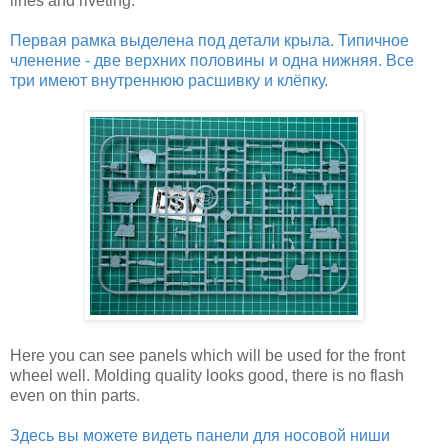
lines and riveting.
Первая рамка выделена под детали крыла. Типичное
членение - две верхних половины и одна нижняя. Все
три имеют внутреннюю расшивку и клёпку.
Here you can see panels which will be used for the front
wheel well. Molding quality looks good, there is no flash
even on thin parts.
Здесь вы можете видеть панели для носовой ниши