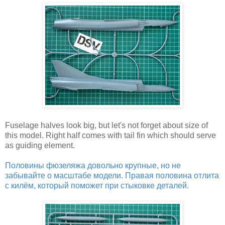
Fuselage halves look big, but let's not forget about size of
this model. Right half comes with tail fin which should serve
as guiding element.
Половины фюзеляжа довольно крупные, но не
забывайте о масштабе модели. Правая половина отлита
с килём, который поможет при стыковке деталей.