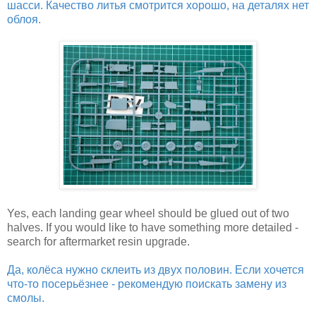
шасси. Качество литья смотрится хорошо, на деталях нет
облоя.
Yes, each landing gear wheel should be glued out of two
halves. If you would like to have something more detailed -
search for aftermarket resin upgrade.
Да, колёса нужно склеить из двух половин. Если хочется
что-то посерьёзнее - рекомендую поискать замену из
смолы.