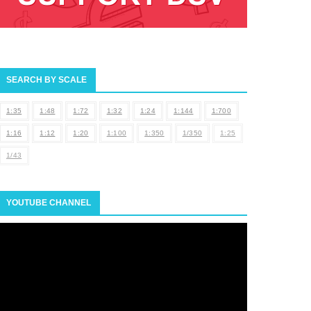
SEARCH BY SCALE
1:35
1:48
1:72
1:32
1:24
1:144
1:700
1:16
1:12
1:20
1:100
1:350
1/350
1:25
1/43
YOUTUBE CHANNEL