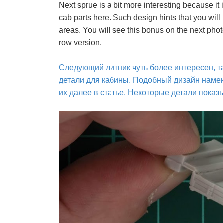
Next sprue is a bit more interesting because it 
cab parts here. Such design hints that you will
areas. You will see this bonus on the next phot
row version.
Следующий литник чуть более интересен, та
детали для кабины. Подобный дизайн намека
их далее в статье. Некоторые детали показ