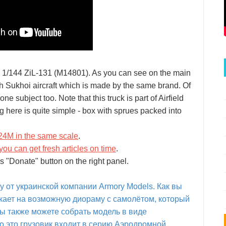
s 1/144 ZiL-131 (M14801). As you can see on the main
th Sukhoi aircraft which is made by the same brand. Of
e subject too. Note that this truck is part of Airfield
 here is quite simple - box with sprues packed into
24M in the same scale
.
you can get fresh articles on time
.
s "Donate" button on the right panel.
 от украинской компании Armory Models. Как вы
кает на возможную диораму с самолётом, который
вы также можете собрать модель в виде
о это грузовик входит в серию Аэродромной