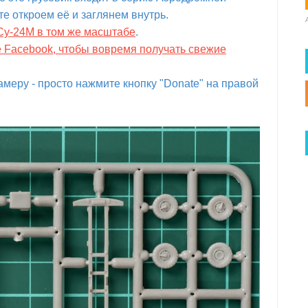
те откроем её и заглянем внутрь.
 Су-24М в том же масштабе
.
е Facebook, чтобы вовремя получать свежие
меру - просто нажмите кнопку "Donate" на правой