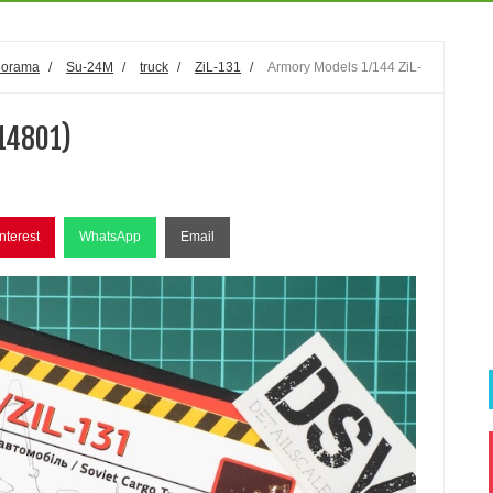
iorama
/
Su-24M
/
truck
/
ZiL-131
/
Armory Models 1/144 ZiL-
14801)
nterest
WhatsApp
Email