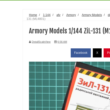
Home
/
1:144
/
afv
/
Armory
/
Armory Models
/
d
131 (M14801)
Armory Models 1/144 ZiL-131 (M
DetailScaleView
6:56 AM
Facebook
X
Pi