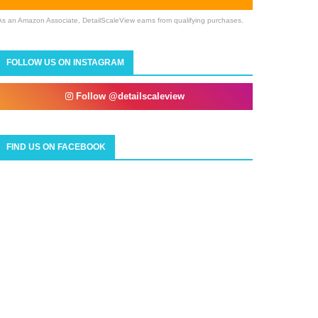
As an Amazon Associate, DetailScaleView earns from qualifying purchases.
FOLLOW US ON INSTAGRAM
Follow @detailscaleview
FIND US ON FACEBOOK