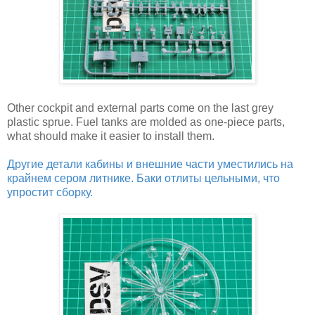
Other cockpit and external parts come on the last grey
plastic sprue. Fuel tanks are molded as one-piece parts,
what should make it easier to install them.
Другие детали кабины и внешние части уместились на
крайнем сером литнике. Баки отлиты цельными, что
упростит сборку.