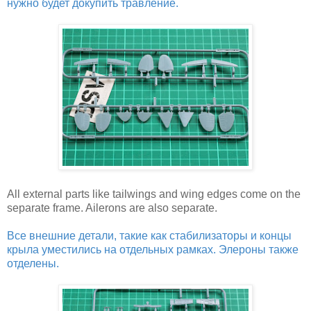
нужно будет докупить травление.
All external parts like tailwings and wing edges come on the
separate frame. Ailerons are also separate.
Все внешние детали, такие как стабилизаторы и концы
крыла уместились на отдельных рамках. Элероны также
отделены.