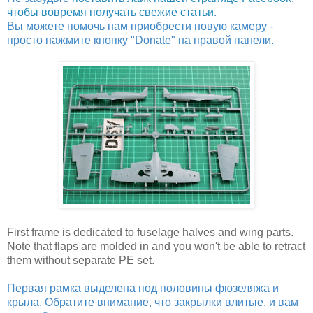
чтобы вовремя получать свежие статьи
.
Вы можете помочь нам приобрести новую камеру -
просто нажмите кнопку "Donate" на правой панели.
First frame is dedicated to fuselage halves and wing parts.
Note that flaps are molded in and you won't be able to retract
them without separate PE set.
Первая рамка выделена под половины фюзеляжа и
крыла. Обратите внимание, что закрылки влитые, и вам