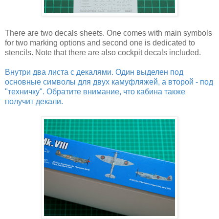
There are two decals sheets. One comes with main symbols
for two marking options and second one is dedicated to
stencils. Note that there are also cockpit decals included.
Внутри два листа с декалями. Один выделен под
основные символы для двух камуфляжей, а второй - под
"техничку". Обратите внимание, что кабина также
получит декали.