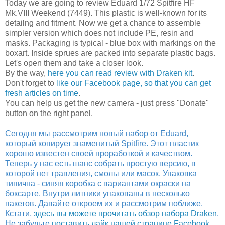
Today we are going to review Eduard 1/72 Spitfire HF
Mk.VIII Weekend (7449). This plastic is well-known for its
detailng and fitment. Now we get a chance to assemble
simpler version which does not include PE, resin and
masks. Packaging is typical - blue box with markings on the
boxart. Inside sprues are packed into separate plastic bags.
Let's open them and take a closer look.
By the way,
here you can read review with Draken kit
.
Don't forget to
like our Facebook page, so that you can get
fresh articles on time
.
You can help us get the new camera - just press "Donate"
button on the right panel.
Сегодня мы рассмотрим новый набор от Eduard,
который копирует знаменитый Spitfire. Этот пластик
хорошо известен своей проработкой и качеством.
Теперь у нас есть шанс собрать простую версию, в
которой нет травления, смолы или масок. Упаковка
типична - синяя коробка с вариантами окраски на
боксарте. Внутри литники упакованы в несколько
пакетов. Давайте откроем их и рассмотрим поближе.
Кстати,
здесь вы можете прочитать обзор набора Draken
.
Не забудьте
поставить лайк нашей странице Facebook,