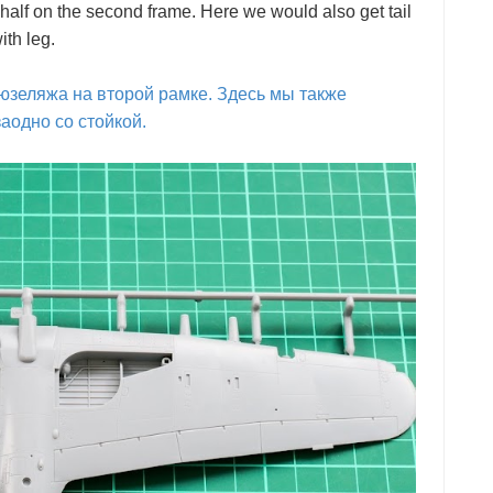
half on the second frame. Here we would also get tail
th leg.
фюзеляжа на второй рамке. Здесь мы также
аодно со стойкой.