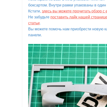
боксартом. Внутри рамки упакованы в один 
Кстати,
здесь вы можете прочитать обзор 
Не забудьте
поставить лайк нашей страниц
статьи
.
Вы можете помочь нам приобрести новую ка
панели.