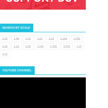
SEARCH BY SCALE
1:35
1:48
1:72
1:32
1:24
1:144
1:700
1:16
1:12
1:20
1:100
1:350
1/350
1:25
1/43
YOUTUBE CHANNEL