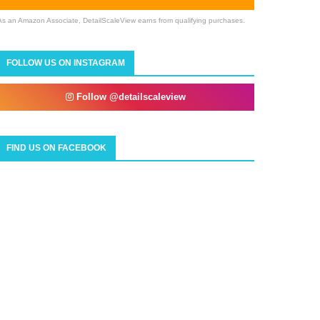
As an Amazon Associate, DetailScaleView earns from qualifying purchases.
FOLLOW US ON INSTAGRAM
Follow @detailscaleview
FIND US ON FACEBOOK