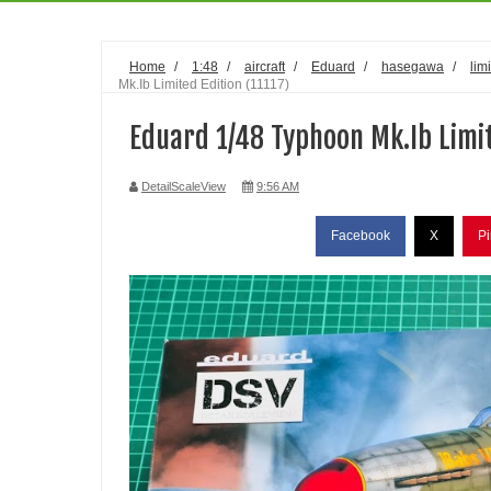
Home
/
1:48
/
aircraft
/
Eduard
/
hasegawa
/
lim
Mk.Ib Limited Edition (11117)
Eduard 1/48 Typhoon Mk.Ib Limit
DetailScaleView
9:56 AM
Facebook
X
Pi