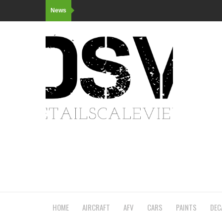
News
HOME
AIRCRAFT
AFV
CARS
PAINTS
DEC