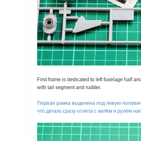
First frame is dedicated to left fuselage half 
with tail segment and rudder.
Первая рамка выделена под левую половин
что деталь сразу отлита с килём и рулём на