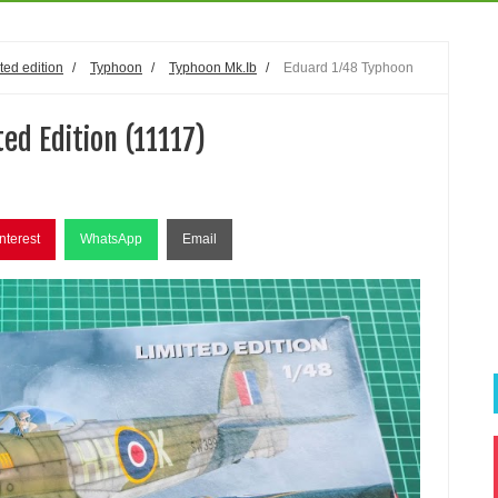
ited edition
/
Typhoon
/
Typhoon Mk.Ib
/
Eduard 1/48 Typhoon
ed Edition (11117)
nterest
WhatsApp
Email