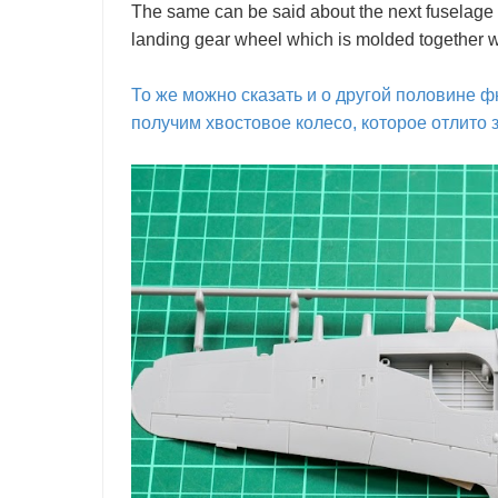
The same can be said about the next fuselage 
landing gear wheel which is molded together wi
То же можно сказать и о другой половине 
получим хвостовое колесо, которое отлито з