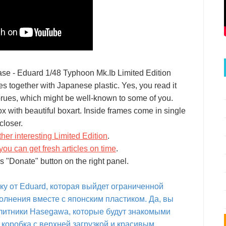
ase - Eduard 1/48 Typhoon Mk.Ib Limited Edition
 together with Japanese plastic. Yes, you read it
rues, which might be well-known to some of you.
ox with beautiful boxart. Inside frames come in single
closer.
her interesting Limited Edition
.
you can get fresh articles on time
.
s "Donate" button on the right panel.
ку от Eduard, которая выйдет ограниченной
олнения вместе с японским пластиком. Да, вы
 литники Hasegawa, которые будут знакомыми
 коробка с верхней загрузкой и красивым