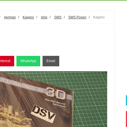
/
german
/
Kagero
/
ship
/
SMS
/
SMS Posen
/
Kagero
nterest
WhatsApp
Email