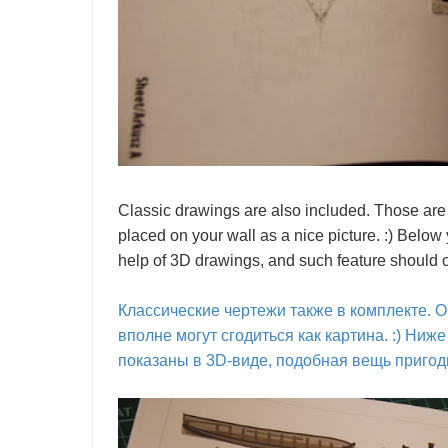
Classic drawings are also included. Those are 
placed on your wall as a nice picture. :) Belo
help of 3D drawings, and such feature should 
Классические чертежи также в комплекте. Он
вполне могут сгодиться как картина. :) Ниж
показаны в 3D-виде, подобная вещь пригод