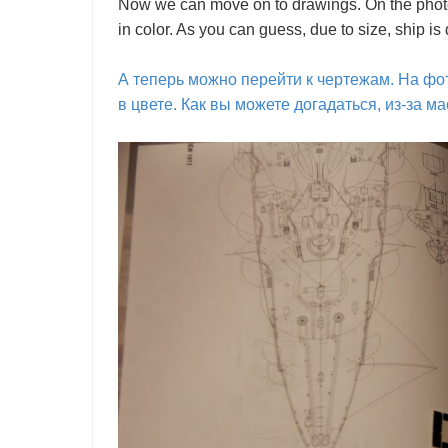
Now we can move on to drawings. On the photo
in color. As you can guess, due to size, ship is 
А теперь можно перейти к чертежам. На фо
в цвете. Как вы можете догадаться, из-за м