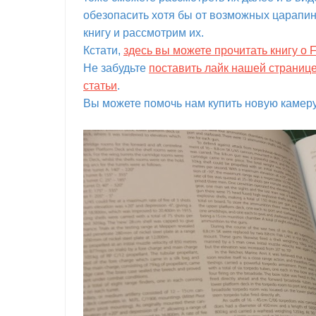
обезопасить хотя бы от возможных царапин.
книгу и рассмотрим их.
Кстати,
здесь вы можете прочитать книгу о 
Не забудьте
поставить лайк нашей страниц
статьи
.
Вы можете помочь нам купить новую камеру 