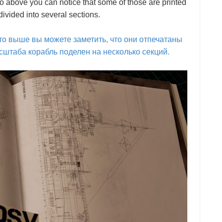
 above you can notice that some of those are printed
divided into several sections.
то выше вы можете заметить, что они отпечатаны
асштаба корабль поделен на несколько секций.