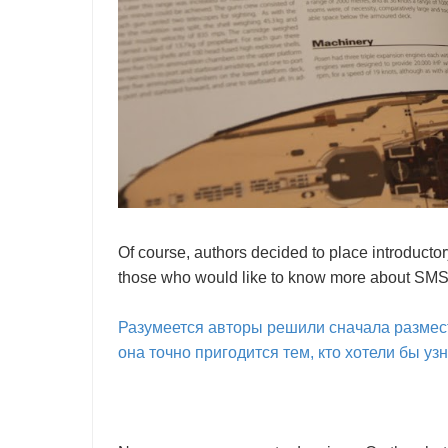
Of course, authors decided to place introductory
those who would like to know more about SM
Разумеется авторы решили сначала размести
она точно пригодится тем, кто хотели бы уз