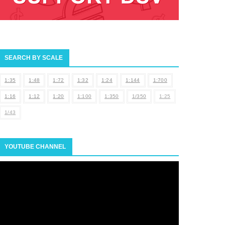
SEARCH BY SCALE
1:35
1:48
1:72
1:32
1:24
1:144
1:700
1:16
1:12
1:20
1:100
1:350
1/350
1:25
1/43
YOUTUBE CHANNEL