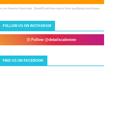
As an Amazon Associate, DetailScaleView earns from qualifying purchases.
FOLLOW US ON INSTAGRAM
Follow @detailscaleview
FIND US ON FACEBOOK