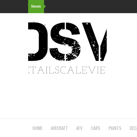
News
HOME
AIRCRAFT
AFV
CARS
PAINTS
DEC