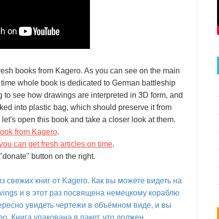
fresh books from Kagero. As you can see on the main
is time whole book is dedicated to German battleship
ng to see how drawings are interpreted in 3D form, and
packed into plastic bag, which should preserve it from
let's open this book and take a closer look at them.
book from Kagero
.
you can get fresh articles on time
.
donate" button on the right.
з свежих книг от Kagero. Как вы можете видеть на
wings и в этот раз посвящена немецкому кораблю
ересно увидеть чертежи в объёмном виде, и вы
о. Книга упакована в пакет, что должен