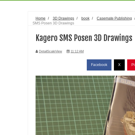
Home
/
3D Drawings
/
book
/
Casemate Publishing
SMS Posen 3D Drawings
Kagero SMS Posen 3D Drawings
DetailScaleView
11:12 AM
Facebook
X
Pi