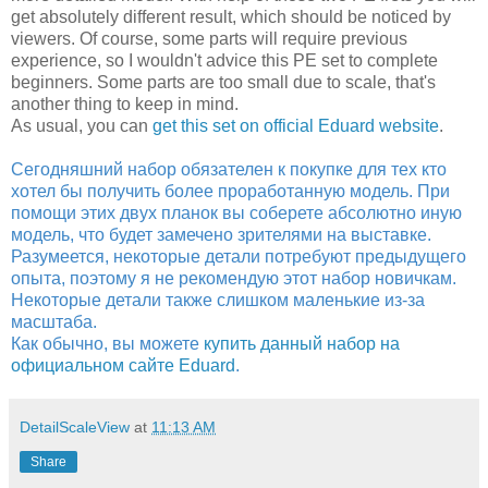
get absolutely different result, which should be noticed by
viewers. Of course, some parts will require previous
experience, so I wouldn't advice this PE set to complete
beginners. Some parts are too small due to scale, that's
another thing to keep in mind.
As usual, you can
get this set on official Eduard website
.
Сегодняшний набор обязателен к покупке для тех кто
хотел бы получить более проработанную модель. При
помощи этих двух планок вы соберете абсолютно иную
модель, что будет замечено зрителями на выставке.
Разумеется, некоторые детали потребуют предыдущего
опыта, поэтому я не рекомендую этот набор новичкам.
Некоторые детали также слишком маленькие из-за
масштаба.
Как обычно, вы можете
купить данный набор на
официальном сайте Eduard
.
DetailScaleView
at
11:13 AM
Share