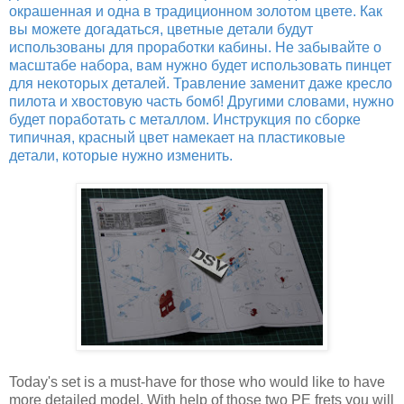
окрашенная и одна в традиционном золотом цвете. Как
вы можете догадаться, цветные детали будут
использованы для проработки кабины. Не забывайте о
масштабе набора, вам нужно будет использовать пинцет
для некоторых деталей. Травление заменит даже кресло
пилота и хвостовую часть бомб! Другими словами, нужно
будет поработать с металлом. Инструкция по сборке
типичная, красный цвет намекает на пластиковые
детали, которые нужно изменить.
Today's set is a must-have for those who would like to have
more detailed model. With help of those two PE frets you will