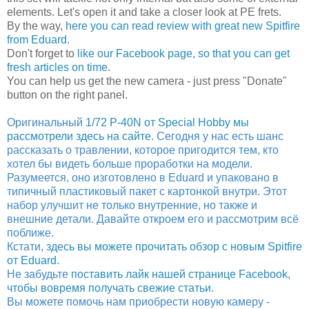
elements. Let's open it and take a closer look at PE frets.
By the way,
here you can read review with great new Spitfire
from Eduard
.
Don't forget to
like our Facebook page, so that you can get
fresh articles on time
.
You can help us get the new camera - just press "Donate"
button on the right panel.
Оригинальный
1/72 P-40N от Special Hobby мы
рассмотрели здесь на сайте
. Сегодня у нас есть шанс
рассказать о травлении, которое пригодится тем, кто
хотел бы видеть больше проработки на модели.
Разумеется, оно изготовлено в Eduard и упаковано в
типичный пластиковый пакет с картонкой внутри. Этот
набор улучшит не только внутренние, но также и
внешние детали. Давайте откроем его и рассмотрим всё
поближе.
Кстати,
здесь вы можете прочитать обзор с новым Spitfire
от Eduard
.
Не забудьте
поставить лайк нашей странице Facebook,
чтобы вовремя получать свежие статьи
.
Вы можете помочь нам приобрести новую камеру -