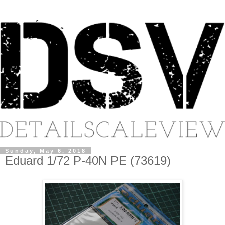
Sunday, May 6, 2018
Eduard 1/72 P-40N PE (73619)