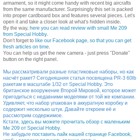
armament, so it might come handy with recent big aircrafts
from the same manufacturer. Surprisingly this set is packed
into proper cardboard box and features several pieces. Let's
open it and take a closer look at what's hidden inside.
By the way,
here you can read review with small Me 209
from Special Hobby
.
Don't forget to
like our Facebook page, so that you can get
fresh articles on time
.
You can help us get the new camera - just press "Donate"
button on the right panel.
Мы рассматривали разные пластиковые наборы, но как
насчёт ракет? Сегодняшняя статья посвящена PR-3 60lb
ракетам в масштабе 1/32 от Special Hobby. Это
британское вооружение Второй Мировой, которое может
пригодиться с недавними моделями от той же компании.
Удивляет, что набор упакован в аккуратную коробку и
содержит несколько штук. Давайте откроем её и
рассмотрим содержимое.
Кстати,
здесь вы можете прочитать обзор с маленьким
Me 209 от Special Hobby
.
Не забудьте
поставить лайк нашей странице Facebook,