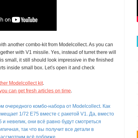
ith another combo-kit from Modelcollect. As you can
ther with V1 missile. Yes, instead of turret there will
 small, it still should look impressive in the finished
arts inside small box. Let's open it and check
her Modelcollect kit
.
you can get fresh articles on time
.
 очередного комбо-набора от Modelcollect. Как
мещает 1/72 Е75 вместе с ракетой V1. Да, вместо
 и невелик, они всё равно будут смотреться
пичная, так что вы получит все детали в
рассмотрим всё поближе.