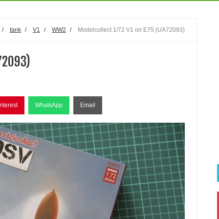
/
tank
/
V1
/
WW2
/
Modelcollect 1/72 V1 on E75 (UA72093)
72093)
nterest
WhatsApp
Email