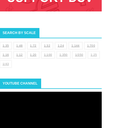
SEARCH BY SCALE
1:35
1:48
1:72
1:32
1:24
1:144
1:700
1:16
1:12
1:20
1:100
1:350
1/350
1:25
1/43
YOUTUBE CHANNEL