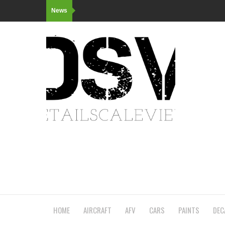
News
HOME
AIRCRAFT
AFV
CARS
PAINTS
DEC