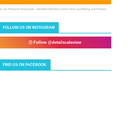
As an Amazon Associate, DetailScaleView earns from qualifying purchases.
FOLLOW US ON INSTAGRAM
Follow @detailscaleview
FIND US ON FACEBOOK