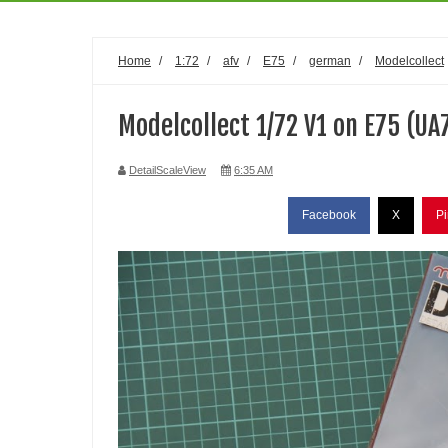
Home
/
1:72
/
afv
/
E75
/
german
/
Modelcollect
Modelcollect 1/72 V1 on E75 (UA
DetailScaleView
6:35 AM
Facebook
X
Pi