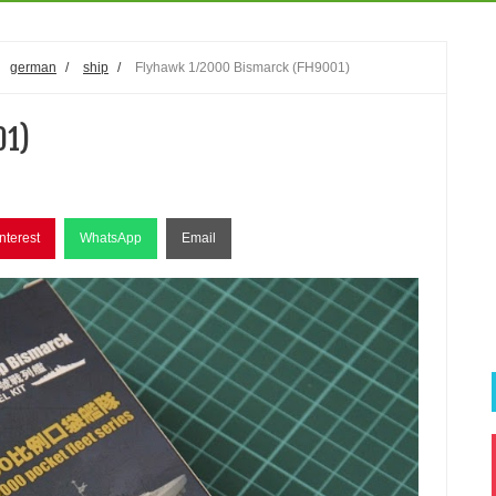
german
/
ship
/
Flyhawk 1/2000 Bismarck (FH9001)
01)
nterest
WhatsApp
Email