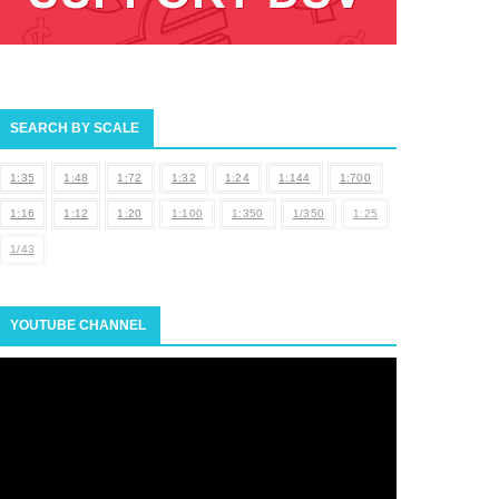
SEARCH BY SCALE
1:35
1:48
1:72
1:32
1:24
1:144
1:700
1:16
1:12
1:20
1:100
1:350
1/350
1:25
1/43
YOUTUBE CHANNEL