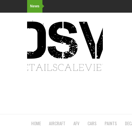
News
HOME
AIRCRAFT
AFV
CARS
PAINTS
DEC