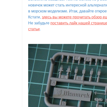
новичок может стать интересной альтернати
в морском моделизме. Итак, давайте открое
Кстати,
здесь вы можете прочитать обзор е
Не забудьте
поставить лайк нашей страниц
статьи
.