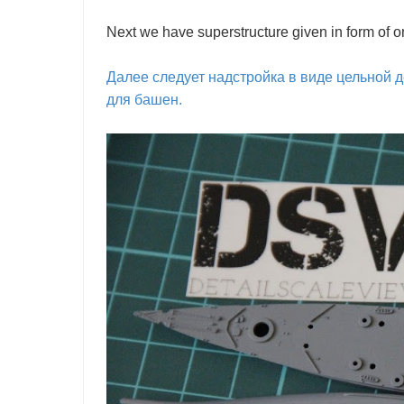
Next we have superstructure given in form of one
Далее следует надстройка в виде цельной 
для башен.