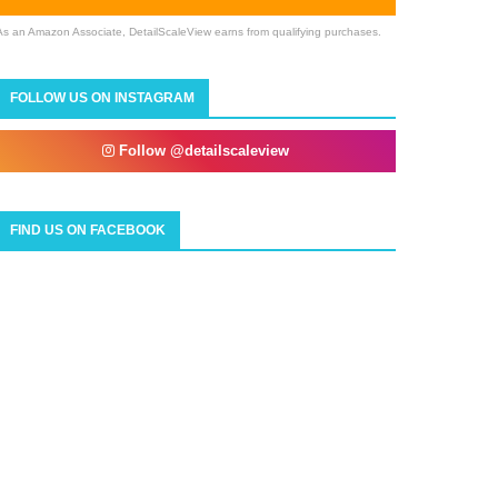
As an Amazon Associate, DetailScaleView earns from qualifying purchases.
FOLLOW US ON INSTAGRAM
Follow @detailscaleview
FIND US ON FACEBOOK