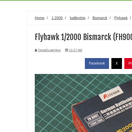
Home
/
1:2000
/
battleship
/
Bismarck
/
Flyhawk
/
Flyhawk 1/2000 Bismarck (FH90
DetailScaleView
10:27 AM
Facebook
X
Pi