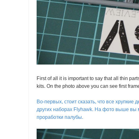
First of all it is important to say that all thin p
kits. On the photo above you can see first frame
Во-первых, стоит сказать, что все хрупкие 
других наборах Flyhawk. На фото выше вы 
проработки палубы.