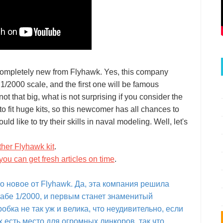
ompletely new from Flyhawk. Yes, this company
 1/2000 scale, and the first one will be famous
t that big, what is not surprising if you consider the
o fit huge kits, so this newcomer has all chances to
d like to try their skills in naval modeling. Well, let's
ther Flyhawk kit
.
you can get fresh articles on time
.
то новое от Flyhawk. Да, эта компания решила
абе 1/2000, и первым станет знаменитый
обка не так уж и велика, что неудивительно, если
 есть место для огромных линкоров, так что