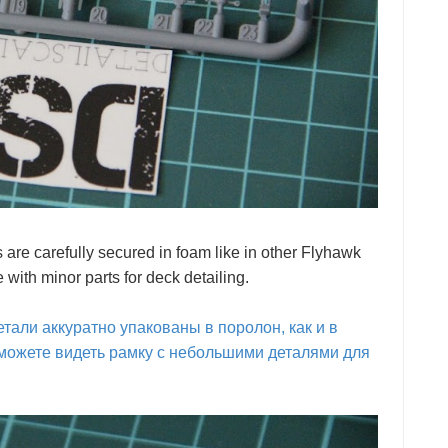
arts are carefully secured in foam like in other Flyhawk
 with minor parts for deck detailing.
детали аккуратно упакованы в поролон, как и в
можете видеть рамку с небольшими деталями для