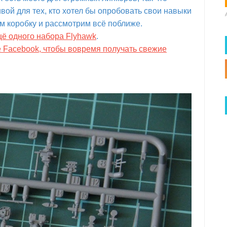
вой для тех, кто хотел бы опробовать свои навыки
м коробку и рассмотрим всё поближе.
щё одного набора Flyhawk
.
е Facebook, чтобы вовремя получать свежие