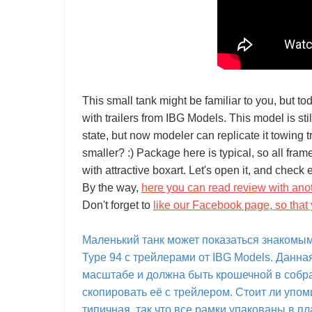
This small tank might be familiar to you, but t
with trailers from IBG Models. This model is sti
state, but now modeler can replicate it towing t
smaller? :) Package here is typical, so all fra
with attractive boxart. Let's open it, and check 
By the way,
here you can read review with ano
Don't forget to
like our Facebook page, so that 
Маленький танк может показаться знакомым
Type 94 с трейлерами от IBG Models. Данна
масштабе и должна быть крошечной в собра
скопировать её с трейлером. Стоит ли упоми
типичная, так что все рамки упакованы в п