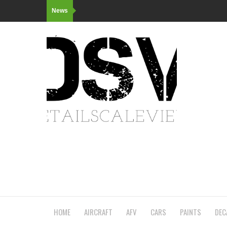
News
HOME
AIRCRAFT
AFV
CARS
PAINTS
DEC