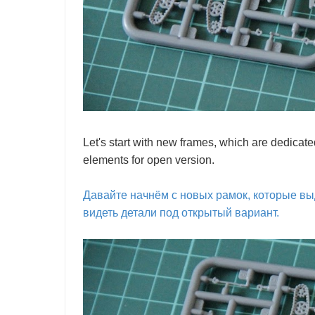
Let's start with new frames, which are dedicate
elements for open version.
Давайте начнём с новых рамок, которые в
видеть детали под открытый вариант.