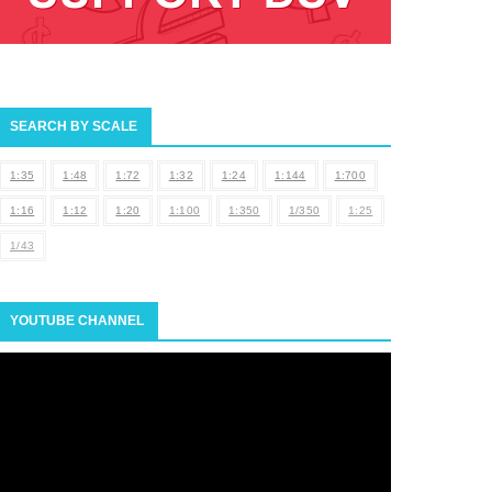
SEARCH BY SCALE
1:35
1:48
1:72
1:32
1:24
1:144
1:700
1:16
1:12
1:20
1:100
1:350
1/350
1:25
1/43
YOUTUBE CHANNEL