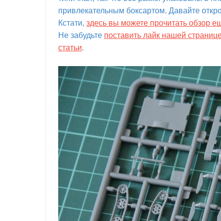
привлекательным боксартом. Давайте откро
Кстати,
здесь вы можете прочитать обзор е
Не забудьте
поставить лайк нашей страниц
статьи
.