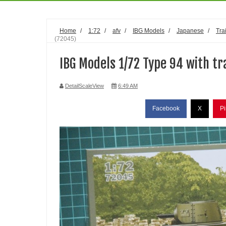
Home
/
1:72
/
afv
/
IBG Models
/
Japanese
/
Tra
(72045)
IBG Models 1/72 Type 94 with tr
DetailScaleView
6:49 AM
Facebook
X
Pi