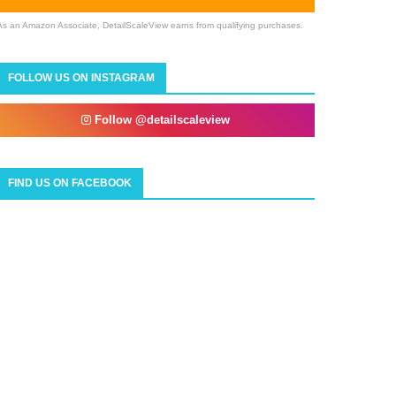
As an Amazon Associate, DetailScaleView earns from qualifying purchases.
FOLLOW US ON INSTAGRAM
Follow @detailscaleview
FIND US ON FACEBOOK