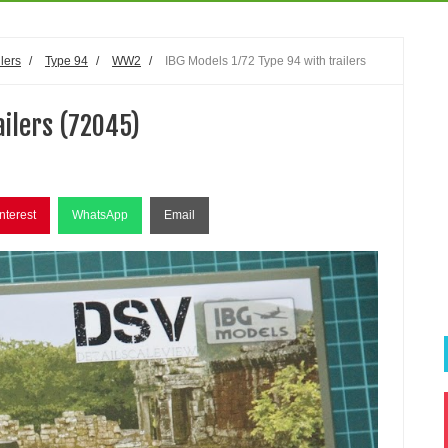
ilers
/
Type 94
/
WW2
/
IBG Models 1/72 Type 94 with trailers
ailers (72045)
nterest
WhatsApp
Email