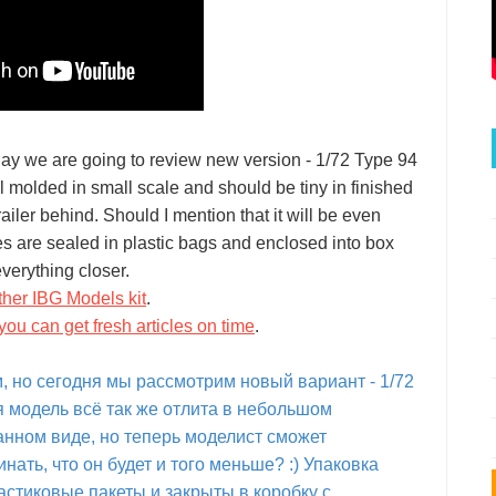
oday we are going to review new version - 1/72 Type 94
ll molded in small scale and should be tiny in finished
railer behind. Should I mention that it will be even
mes are sealed in plastic bags and enclosed into box
everything closer.
ther IBG Models kit
.
you can get fresh articles on time
.
, но сегодня мы рассмотрим новый вариант - 1/72
я модель всё так же отлита в небольшом
нном виде, но теперь моделист сможет
нать, что он будет и того меньше? :) Упаковка
ластиковые пакеты и закрыты в коробку с