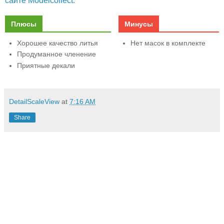
сайте Modelcollect
.
Плюсы
Минусы
Хорошее качество литья
Нет масок в комплекте
Продуманное членение
Приятные декали
DetailScaleView
at
7:16 AM
Share