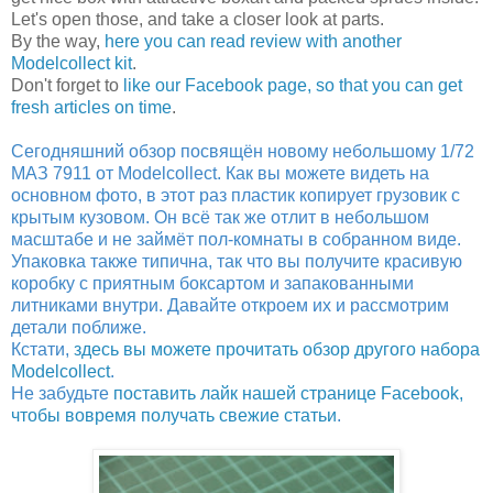
Let's open those, and take a closer look at parts.
By the way,
here you can read review with another
Modelcollect kit
.
Don't forget to
like our Facebook page, so that you can get
fresh articles on time
.
Сегодняшний обзор посвящён новому небольшому 1/72
МАЗ 7911 от Modelcollect. Как вы можете видеть на
основном фото, в этот раз пластик копирует грузовик с
крытым кузовом. Он всё так же отлит в небольшом
масштабе и не займёт пол-комнаты в собранном виде.
Упаковка также типична, так что вы получите красивую
коробку с приятным боксартом и запакованными
литниками внутри. Давайте откроем их и рассмотрим
детали поближе.
Кстати,
здесь вы можете прочитать обзор другого набора
Modelcollect
.
Не забудьте
поставить лайк нашей странице Facebook,
чтобы вовремя получать свежие статьи
.