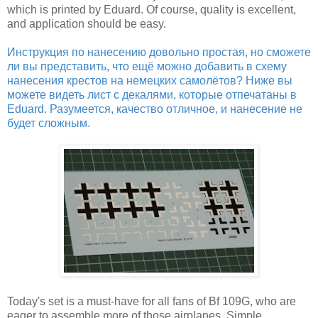
which is printed by Eduard. Of course, quality is excellent,
and application should be easy.
Инструкция по нанесению довольно простая, но сможете
ли вы представить, что ещё можно добавить в схему
нанесения крестов на немецких самолётов? Ниже вы
можете видеть лист с декалями, которые отпечатаны в
Eduard. Разумеется, качество отличное, и нанесение не
будет сложным.
Today's set is a must-have for all fans of Bf 109G, who are
eager to assemble more of those airplanes. Simple