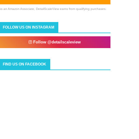
As an Amazon Associate, DetailScaleView earns from qualifying purchases.
FOLLOW US ON INSTAGRAM
Follow @detailscaleview
FIND US ON FACEBOOK