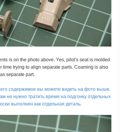
tents is on the photo above. Yes, pilot's seat is molded
 time trying to align separate parts. Coaming is also
as separate part.
 его содержимое вы можете видеть на фото выше.
 вам не нужно тратить время на подгонку отдельных
оски выполнен как отдельная деталь.