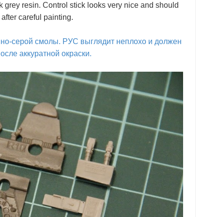
 grey resin. Control stick looks very nice and should
after careful painting.
мно-серой смолы. РУС выглядит неплохо и должен
осле аккуратной окраски.