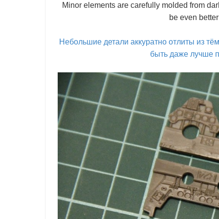
Minor elements are carefully molded from dark
be even better 
Небольшие детали аккуратно отлиты из тё
быть даже лучше п