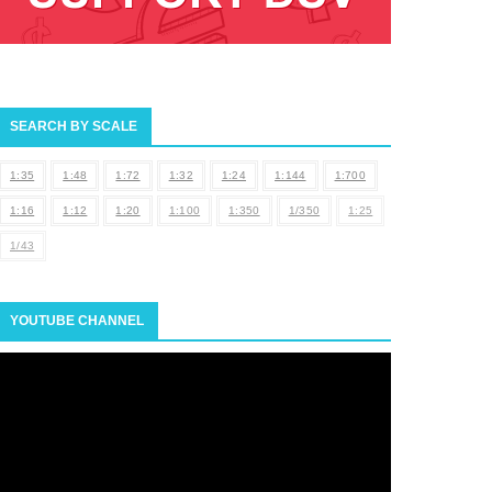
SEARCH BY SCALE
1:35
1:48
1:72
1:32
1:24
1:144
1:700
1:16
1:12
1:20
1:100
1:350
1/350
1:25
1/43
YOUTUBE CHANNEL