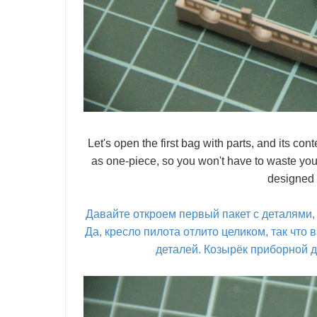
Let's open the first bag with parts, and its con
as one-piece, so you won't have to waste your
designed 
Давайте откроем первый пакет с деталями,
Да, кресло пилота отлито целиком, так что
деталей. Козырёк приборной д