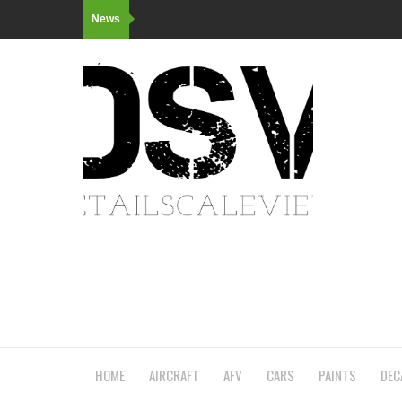
News
HOME
AIRCRAFT
AFV
CARS
PAINTS
DEC