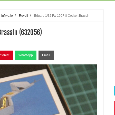
luftwaffe
/
Revell
/
Eduard 1/32 Fw 190F-8 Cockpit Brassin
Brassin (632056)
nterest
WhatsApp
Email