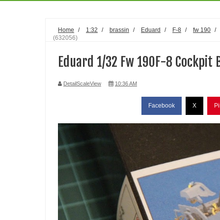
Home
/
1:32
/
brassin
/
Eduard
/
F-8
/
fw 190
/
(632056)
Eduard 1/32 Fw 190F-8 Cockpit 
DetailScaleView
10:36 AM
Facebook
X
Pi