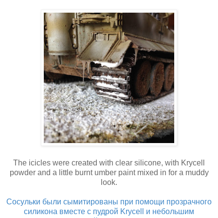
The icicles were created with clear silicone, with Krycell
powder and a little burnt umber paint mixed in for a muddy
look.
Сосульки были сымитированы при помощи прозрачного
силикона вместе с пудрой Krycell и небольшим