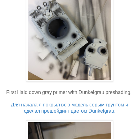
First I laid down gray primer with Dunkelgrau preshading.
Для начала я покрыл всю модель серым грунтом и
сделал прешейдинг цветом Dunkelgrau.