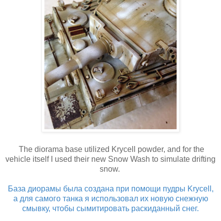
The diorama base utilized Krycell powder, and for the
vehicle itself I used their new Snow Wash to simulate drifting
snow.
База диорамы была создана при помощи пудры Krycell,
а для самого танка я использовал их новую снежную
смывку, чтобы сымитировать раскиданный снег.