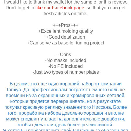
I would like to thank my wallet for the sample for this review.
Don't forget to
like our Facebook page
, so that you can get
fresh articles on time.
+++Pros+++
+Excellent molding quality
+Good detalization
+Can serve as base for tuning project
---Cons---
-No masks included
-No PE included
-Just two types of number plates
В целом, это еще один хороший набор от компании
Tamiya. Да, профессионалы потратят немного больше
времени из-за окрашенных и хромированных деталей,
которые придется перекрашивать, но в результате
получат красивую реплику знаменитого Hиссана. Более
того, проработка набора довольно хорошая и вполне
может сподвигнуть вас на дополнительные доработки,
чтобы сделать модель более реалистичной.
Я хотел бы поблагодарить свой бумажник за образец для