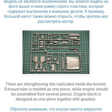
модель не является исключением. Вы можете видеть на
фото выше и ниже рамку серого пластика, которая
содержит внутренние и внешние детали. К примеру,
большой капот также можно открыть, чтобы зритель мог
рассмотреть мотор.
There are strengthening ribs replicated inside the bonnet.
Exhaust tube is molded as one-piece, while engine should
be assembled from several pieces. Engine block is
designed as one piece together with gearbox.
Обратите внимание, что внутри капота аккуратно