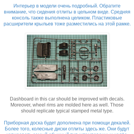
Интерьер в модели очень подробный. Обратите
внимание, что сидения отлиты в цельном виде. Средняя
консоль также выполнена целиком. Пластиковые
расширители крыльев тоже разместились на этой рамке.
Dashboard in this car should be improved with decals.
Moreover, wheel rims are molded here as well. Those
should replicate typical stamped metal type.
Приборная доска будет дополнена при помощи декалей.
Более того, колесные диски отлиты здесь же. Они будут