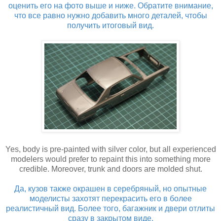
оценить его на фото выше и ниже. Обратите внимание,
что все равно нужно добавить много деталей, чтобы
получить итоговый вид.
Yes, body is pre-painted with silver color, but all experienced
modelers would prefer to repaint this into something more
credible. Moreover, trunk and doors are molded shut.
Да, кузов также окрашен в серебряный, но опытные
моделисты захотят перекрасить его в более
реалистичный вид. Более того, багажник и двери отлиты
сразу в закрытом виде.