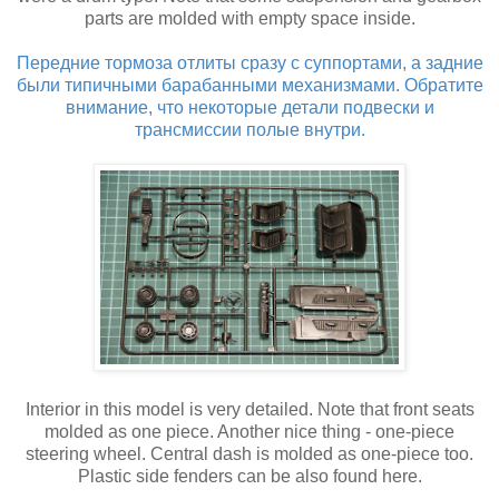
parts are molded with empty space inside.
Передние тормоза отлиты сразу с суппортами, а задние
были типичными барабанными механизмами. Обратите
внимание, что некоторые детали подвески и
трансмиссии полые внутри.
Interior in this model is very detailed. Note that front seats
molded as one piece. Another nice thing - one-piece
steering wheel. Central dash is molded as one-piece too.
Plastic side fenders can be also found here.