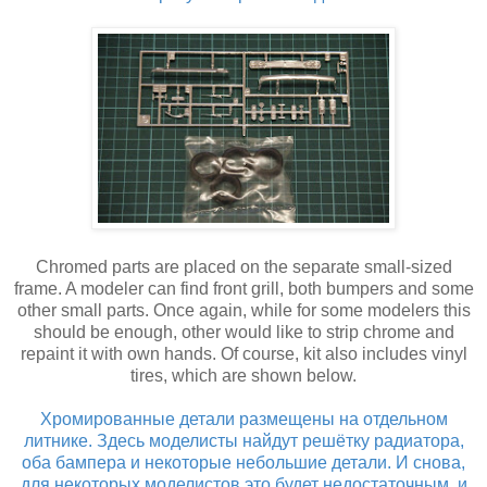
Chromed parts are placed on the separate small-sized
frame. A modeler can find front grill, both bumpers and some
other small parts. Once again, while for some modelers this
should be enough, other would like to strip chrome and
repaint it with own hands. Of course, kit also includes vinyl
tires, which are shown below.
Хромированные детали размещены на отдельном
литнике. Здесь моделисты найдут решётку радиатора,
оба бампера и некоторые небольшие детали. И снова,
для некоторых моделистов это будет недостаточным, и