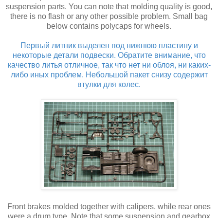
suspension parts. You can note that molding quality is good,
there is no flash or any other possible problem. Small bag
below contains polycaps for wheels.
Первый литник выделен под нижнюю пластину и
некоторые детали подвески. Обратите внимание, что
качество литья отличное, так что нет ни облоя, ни каких-
либо иных проблем. Небольшой пакет снизу содержит
втулки для колес.
Front brakes molded together with calipers, while rear ones
were a drum type. Note that some suspension and gearbox