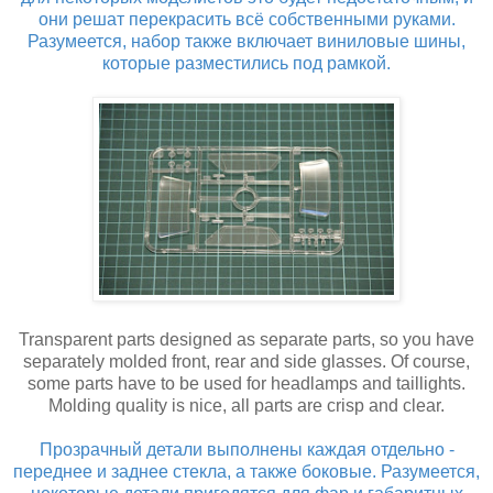
они решат перекрасить всё собственными руками.
Разумеется, набор также включает виниловые шины,
которые разместились под рамкой.
Transparent parts designed as separate parts, so you have
separately molded front, rear and side glasses. Of course,
some parts have to be used for headlamps and taillights.
Molding quality is nice, all parts are crisp and clear.
Прозрачный детали выполнены каждая отдельно -
переднее и заднее стекла, а также боковые. Разумеется,