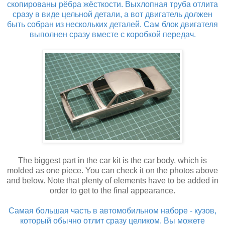
скопированы рёбра жёсткости. Выхлопная труба отлита
сразу в виде цельной детали, а вот двигатель должен
быть собран из нескольких деталей. Сам блок двигателя
выполнен сразу вместе с коробкой передач.
The biggest part in the car kit is the car body, which is
molded as one piece. You can check it on the photos above
and below. Note that plenty of elements have to be added in
order to get to the final appearance.
Самая большая часть в автомобильном наборе - кузов,
который обычно отлит сразу целиком. Вы можете