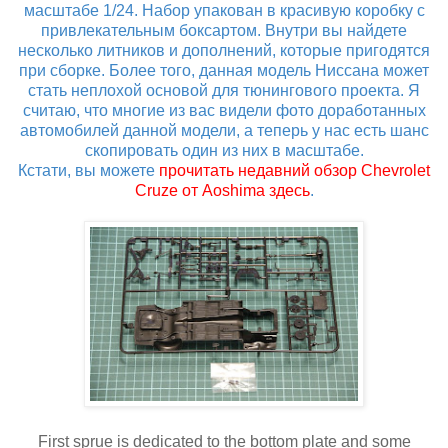
масштабе 1/24. Набор упакован в красивую коробку с
привлекательным боксартом. Внутри вы найдете
несколько литников и дополнений, которые пригодятся
при сборке. Более того, данная модель Hиссана может
стать неплохой основой для тюнингового проекта. Я
считаю, что многие из вас видели фото доработанных
автомобилей данной модели, а теперь у нас есть шанс
скопировать один из них в масштабе.
Кстати, вы можете
прочитать недавний обзор Chevrolet
Cruze от Aoshima здесь
.
First sprue is dedicated to the bottom plate and some