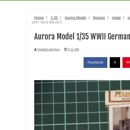
Home
/
1:35
/
Aurora Model
/
figurine
/
metal
/
p
1947 Ver.8 (ML057)
Aurora Model 1/35 WWII German
DetailScaleView
9:11 AM
Facebook
X
Pi