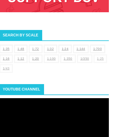
SEARCH BY SCALE
1:35
1:48
1:72
1:32
1:24
1:144
1:700
1:16
1:12
1:20
1:100
1:350
1/350
1:25
1/43
YOUTUBE CHANNEL