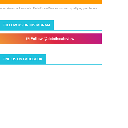
As an Amazon Associate, DetailScaleView earns from qualifying purchases.
FOLLOW US ON INSTAGRAM
Follow @detailscaleview
FIND US ON FACEBOOK