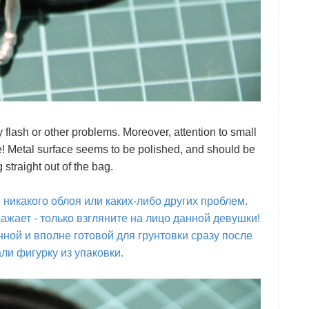
y flash or other problems. Moreover, attention to small
ace! Metal surface seems to be polished, and should be
 straight out of the bag.
е никакого облоя или каких-либо других проблем.
ажает - только взгляните на лицо данной девушки!
ой и вполне готовой для грунтовки сразу после
али фигурку из упаковки.