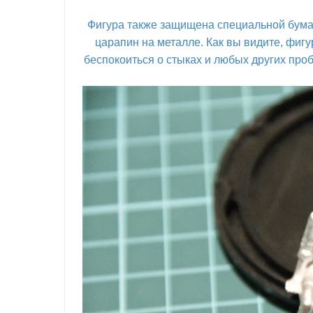
Фигура также защищена специальной бумаг
царапин на металле. Как вы видите, фигу
беспокоиться о стыках и любых других про