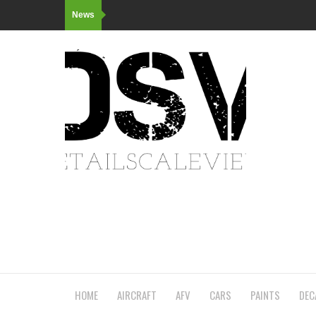
News
HOME
AIRCRAFT
AFV
CARS
PAINTS
DEC