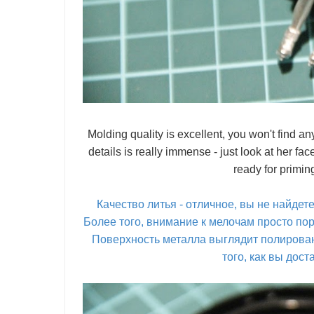
Molding quality is excellent, you won't find an
details is really immense - just look at her f
ready for priming
Качество литья - отличное, вы не найдет
Более того, внимание к мелочам просто пор
Поверхность металла выглядит полированн
того, как вы дост