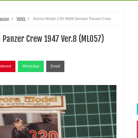
anzer
/
WW2
/
Aurora Model 1/35 WWII German Panzer Crew
 Panzer Crew 1947 Ver.8 (ML057)
nterest
WhatsApp
Email